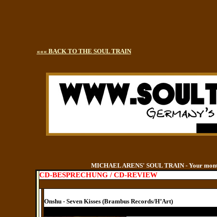
««« BACK TO THE SOUL TRAIN
MICHAEL ARENS' SOUL TRAIN - Your monthly
CD-BESPRECHUNG / CD-REVIEW
Onshu - Seven Kisses (Brambus Records/H’Art)