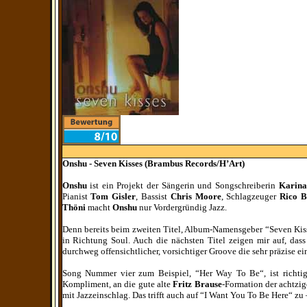
Onshu - Seven Kisses (Brambus Records/H’Art)
Onshu
ist ein Projekt der Sängerin und Songschreiberin
Karina
Pianist
Tom Gisler
, Bassist
Chris Moore
, Schlagzeuger
Rico 
Thöni
macht
Onshu
nur Vordergründig Jazz.
Denn bereits beim zweiten Titel, Album-Namensgeber “Seven Kisse
in Richtung Soul. Auch die nächsten Titel zeigen mir auf, dass 
durchweg offensichtlicher, vorsichtiger Groove die sehr präzise 
Song Nummer vier zum Beispiel, “Her Way To Be“, ist richtig 
Kompliment, an die gute alte
Fritz Brause
-Formation der achtzig
mit Jazzeinschlag. Das trifft auch auf “I Want You To Be Here“ zu 