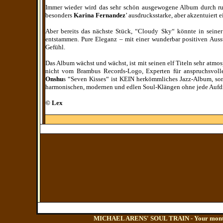
Immer wieder wird das sehr schön ausgewogene Album durch ru
besonders
Karina Fernandez
’ ausdrucksstarke, aber akzentuiert 
Aber bereits das nächste Stück, “Cloudy Sky“ könnte in sein
entstammen. Pure Eleganz – mit einer wunderbar positiven Aus
Gefühl.
Das Album wächst und wächst, ist mit seinen elf Titeln sehr atmos
nicht vom Brambus Records-Logo, Experten für anspruchsvollen
Onshu
s “Seven Kisses“ ist KEIN herkömmliches Jazz-Album, so
harmonischen, modernen und edlen Soul-Klängen ohne jede Aufdr
© Lex
MICHAEL ARENS' SOUL TRAIN - Your monthly