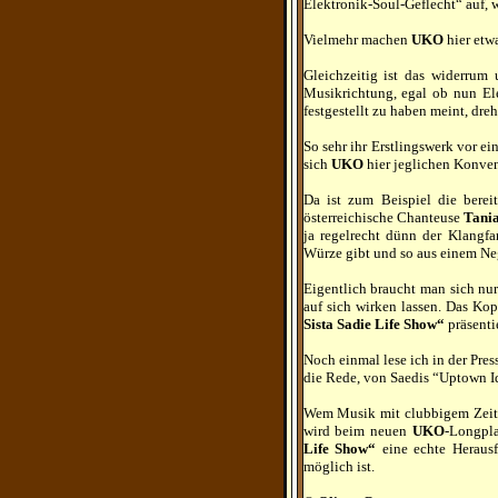
Elektronik-Soul-Geflecht“ auf, w
Vielmehr machen
UKO
hier etw
Gleichzeitig ist das widerru
Musikrichtung, egal ob nun Ele
festgestellt zu haben meint, dre
So sehr ihr Erstlingswerk vor e
sich
UKO
hier jeglichen Konven
Da ist zum Beispiel die berei
österreichische Chanteuse
Tania
ja regelrecht dünn der Klangfa
Würze gibt und so aus einem Neg
Eigentlich braucht man sich n
auf sich wirken lassen. Das Kop
Sista Sadie Life Show“
präsentie
Noch einmal lese ich in der Pres
die Rede, von Saedis “Uptown Id
Wem Musik mit clubbigem Zeitge
wird beim neuen
UKO
-Longpla
Life Show“
eine echte Herausf
möglich ist.