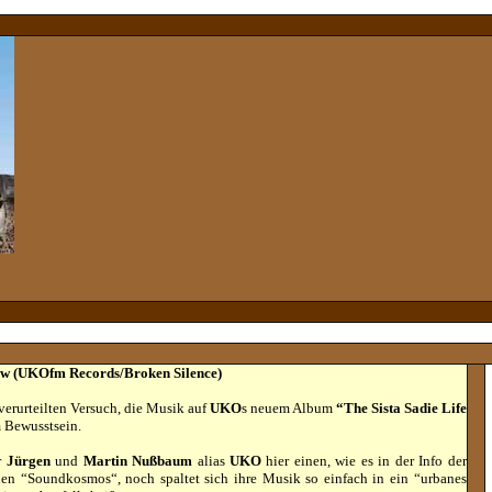
how (UKOfm Records/Broken Silence)
verurteilten Versuch, die Musik auf
UKO
s neuem Album
“The Sista Sadie Life
 Bewusstsein.
r
Jürgen
und
Martin Nußbaum
alias
UKO
hier einen, wie es in der Info der
uen “Soundkosmos“, noch spaltet sich ihre Musik so einfach in ein “urbanes