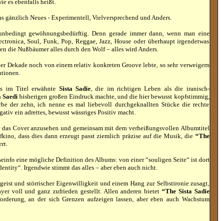
ie es ebenfalls heißt.
as gänzlich Neues - Experimentell, Vielversprechend und Anders.
m unbedingt gewöhnungsbedürftig. Denn gerade immer dann, wenn man eine
ctronica, Soul, Funk, Pop, Reggae, Jazz, House oder überhaupt irgendetwas
hen die Nußbäumer alles durch den Wolf – alles wird Anders.
iner Dekade noch von einem relativ konkreten Groove lebte, so sehr verweigern
tionen.
ts im Titel erwähnte
Sista Sadie
, die im richtigen Leben als die iranisch-
 Saedi
bisherigen großen Eindruck machte, und die hier bewusst kopfstimmig,
rbe der zehn, ich nenne es mal liebevoll durchgeknallten Stücke die rechte
ativ ein adrettes, bewusst wässriges Positiv macht.
ur das Cover anzusehen und gemeinsam mit dem verheißungsvollen Albumtitel
fkino, dass dies dann erzeugt passt ziemlich präzise auf die Musik, die
“The
rt.
seinfo eine mögliche Definition des Albums: von einer “souligen Seite“ ist dort
entity“. Irgendwie stimmt das alles – aber eben auch nicht.
ist und störrischer Eigenwilligkeit und einem Hang zur Selbstironie zusagt,
yer voll und ganz zufrieden gestellt. Allen anderen bietet
“The Sista Sadie
orderung, an der sich Grenzen aufzeigen lassen, aber eben auch Wachstum