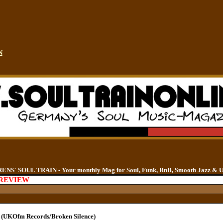
N
S' SOUL TRAIN - Your monthly Mag for Soul, Funk, RnB, Smooth Jazz & 
-REVIEW
w (UKOfm Records/Broken Silence)