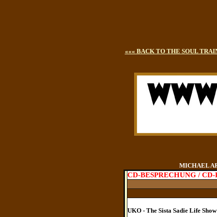
««« BACK TO THE SOUL TRAI
MICHAEL AREN
CD-BESPRECHUNG / CD
UKO - The Sista Sadie Life Sho