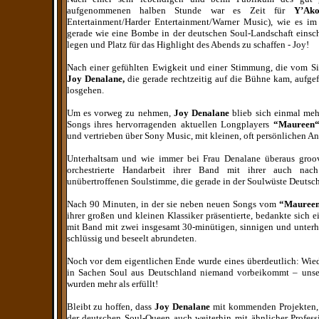
aufgenommenen halben Stunde war es Zeit für
Y’Ako
Entertainment/Harder Entertainment/Warner Music), wie es i
gerade wie eine Bombe in der deutschen Soul-Landschaft einsch
legen und Platz für das Highlight des Abends zu schaffen - Joy!
Nach einer gefühlten Ewigkeit und einer Stimmung, die vom Si
Joy Denalane,
die gerade rechtzeitig auf die Bühne kam, aufge
losgehen.
Um es vorweg zu nehmen,
Joy Denalane
blieb sich einmal mehr
Songs ihres hervorragenden aktuellen Longplayers
“Maureen
und vertrieben über Sony Music, mit kleinen, oft persönlichen A
Unterhaltsam und wie immer bei Frau Denalane überaus groov
orchestrierte Handarbeit ihrer Band mit ihrer auch nac
unübertroffenen Soulstimme, die gerade in der Soulwüste Deutsch
Nach 90 Minuten, in der sie neben neuen Songs vom
“Mauree
ihrer großen und kleinen Klassiker präsentierte, bedankte sich 
mit Band mit zwei insgesamt 30-minütigen, sinnigen und unter
schlüssig und beseelt abrundeten.
Noch vor dem eigentlichen Ende wurde eines überdeutlich: Wiede
in Sachen Soul aus Deutschland niemand vorbeikommt – unse
wurden mehr als erfüllt!
Bleibt zu hoffen, dass
Joy Denalane
mit kommenden Projekten, 
der deutschen Soul-Queen auch weiterhin mit ähnlicher Profess