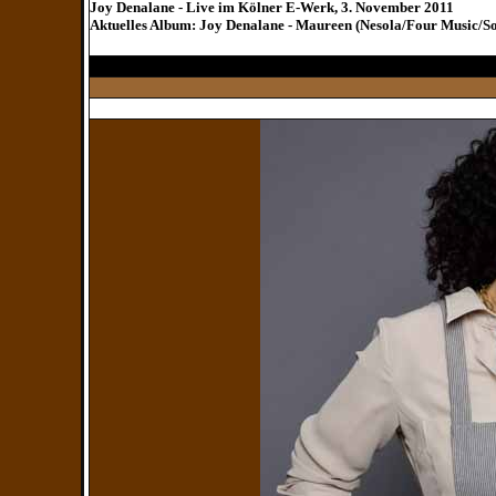
Joy Denalane - Live im Kölner E-Werk, 3. November 2011
Aktuelles Album: Joy Denalane - Maureen (Nesola/Four Music/S