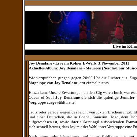
Live im Köln
Joy Denalane - Live im Kölner E-Werk, 3. November 2011
Aktuelles Album: Joy Denalane - Maureen (Nesola/Four Music
Wie versprochen gingen gegen 20:00 Uhr die Lichter aus. Zu
Vorgruppe von
Joy Denalane
, erst einmal nichts.
Hinzu kam: Unsere Erwartungen an den Gig waren hoch, war es d
Queen of Soul
Joy Denalane
die sich die quierlige
J
ennifer
Vorgruppe ausgewählt hatte.
Trotz oder gerade wegen des leicht verrückten Erscheinungsbil
und einer Deutschen, die in
Ghana, Kamerun, Togo, dem Tsch
aufgewachsen ist,
sowie ihrer äußerst agil aufspielenden Format
sich schnell heraus, dass Joy mit der Wahl ihrer Vorgruppe eine P
Nach einer sehr lebendigen und beim Publikum des gut g