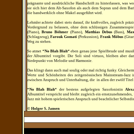
prägnante und ausdrückliche Handschrift zu hinterlassen, was w
sie sich hier dem Alt-Saxofon als auch dem Sopran und dem Bar
die handwerklich ohne Makel ausgeführt wird.
Lehmler achtete dabei stets darauf, ihr kraftvolles, zugleich präz
Vordergrund zu belassen, ohne dem schlüssigen Zusammenspie
(Piano),
Bruno Böhmer
(Piano),
Matthias Debus
(Bass),
Max
(Schlagzeug),
Farouk Gomati
(Perkussion),
Frank Möbus
(Gitar
Weg zu stehen.
So atmet
“No Blah Blah“
eben genau jene Spielfreude und musik
der Albumtitel vorgibt. Die Soli sind virtuos, bleiben aber d
Siedepunkt von Melodie und Harmonie.
Das klingt dann auch mal soulig oder mal richtig funky. Gleicher
Werte und Schönheiten des zeitgenössischen Mainstream-Jazz i
zwischen Anspruch und Unterhaltung, die in allen der zwölf Titel
“No Blah Blah“
der bestens aufgelegten Saxofonistin
Alex
Albumtitel verspricht und bleibt zugleich ein ernstzunehmendes, 
Jazz mit hohem spielerischen Anspruch und beachtlicher Selbstdis
©
Holger S. Jansen