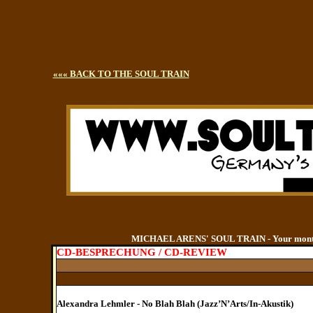
««« BACK TO THE SOUL TRAIN
MICHAEL ARENS' SOUL TRAIN - Your monthly
CD-BESPRECHUNG / CD-REVIEW
Alexandra Lehmler - No Blah Blah (Jazz’N’Arts/In-Akustik)