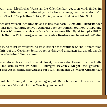
l - also fälschlicher Weise an die Öffentlichkeit gegeben wird, findet im
tiven britischen Band seine eigentliche Entsprechung, denn jeder der zwölf
onus-Track
“Bicycle Race“
) ist gefühlter, wenn auch nicht gehörter Soul.
nach den Wurzeln des Rhythm and Blues, mal nach
T.Rex, Jimi Hendrix
oder
, mal nach der Erdigkeit von
America
oder der warmen Soul/Pop-Umspülung
s
Steve Winwood
, mal aber auch nach dem so raren Blue Eyed Soul (der
SOUL
fach über das Phänomen), wie ihn die
Doobie Brothers
zumindest auf gefühlter
ie Band selbst im Vordergrund steht, bringt das eigentliche Sound-Konzept von
chtig auf die Gewinner-Seite, wobei es dringend anzuraten ist, das Album als
n wiederholtes Hören anzutun.
ngt klingt das alles eher nicht. Nicht, dass sich die Extour durch gefühlte
te mit dem Herzen im Soul – Albumgast
Beverley Knight
lässt grüssen -
er eine Art intellektueller Zugang zur Musikgeschichte überhaupt wird hier auf
nliches Album, das eine ganz eigene, oft Retro-basierende Faszination hat
ssanteren Alben der letzten Monate gehören dürfte.