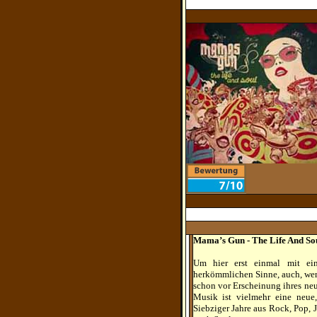
Mama’s Gun - The Life And So
Um hier erst einmal mit ei
herkömmlichen Sinne, auch, wenn
schon vor Erscheinung ihres ne
Musik ist vielmehr eine neue
Siebziger Jahre aus Rock, Pop, 