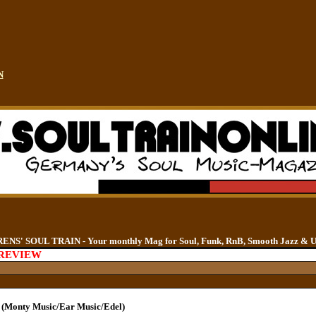
N
S' SOUL TRAIN - Your monthly Mag for Soul, Funk, RnB, Smooth Jazz & 
-REVIEW
 (Monty Music/Ear Music/Edel)