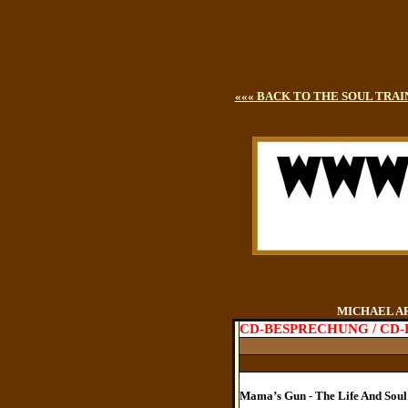
««« BACK TO THE SOUL TRAI
MICHAEL AREN
CD-BESPRECHUNG / CD
Mama’s Gun - The Life And Soul