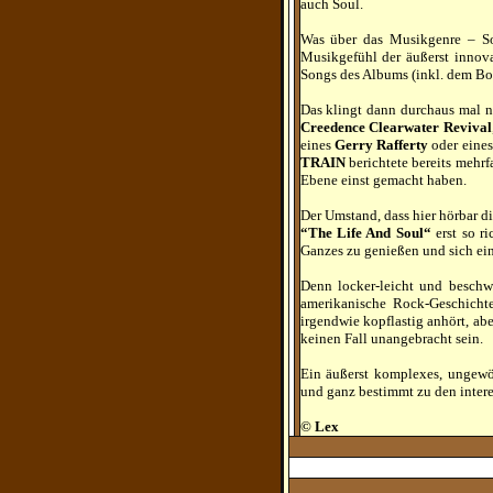
auch Soul.
Was über das Musikgenre – Sou
Musikgefühl der äußerst innova
Songs des Albums (inkl. dem B
Das klingt dann durchaus mal 
Creedence Clearwater Revival
eines
Gerry Rafferty
oder eine
TRAIN
berichtete bereits mehr
Ebene einst gemacht haben.
Der Umstand, dass hier hörbar d
“The Life And Soul“
erst so ri
Ganzes zu genießen und sich ei
Denn locker-leicht und beschwi
amerikanische Rock-Geschich
irgendwie kopflastig anhört, ab
keinen Fall unangebracht sein.
Ein äußerst komplexes, ungewöh
und ganz bestimmt zu den intere
© Lex