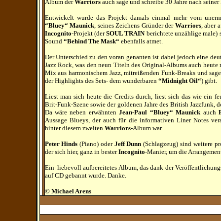
Album der
Warriors
auch sage und schreibe 30 Jahre nach seiner 
Entwickelt wurde das Projekt damals einmal mehr vom unerm
“Bluey“ Maunick
, seines Zeichens Gründer der
Warriors
, aber 
Incognito
-Projekt (der
SOUL TRAIN
berichtete unzählige male)
Sound
“Behind The Mask“
ebenfalls atmet.
Der Unterschied zu den voran genanten ist dabei jedoch eine deu
Jazz Rock, was den neun Titeln des Original-Albums auch heute n
Mix aus harmonischem Jazz, mitreißenden Funk-Breaks und sage
der Highlights des Sets- dem wunderbaren
“Midnight Oil“
) gibt.
Liest man sich heute die Credits durch, liest sich das wie ein 
Brit-Funk-Szene sowie der goldenen Jahre des British Jazzfunk, 
Da wäre neben erwähnten
Jean-Paul “Bluey“ Maunick
auch
Aussage Blueys, der auch für die informativen Liner Notes vera
hinter diesem zweiten
Warriors
-Album war.
Peter Hinds
(Piano) oder
Jeff Dunn
(Schlagzeug) sind weitere 
der sich hier, ganz in bester
Incognito
-Manier, um die Arrangement
Ein liebevoll aufbereitetes Album, das dank der Veröffentlichun
auf CD gebannt wurde.
Danke.
© Michael Arens