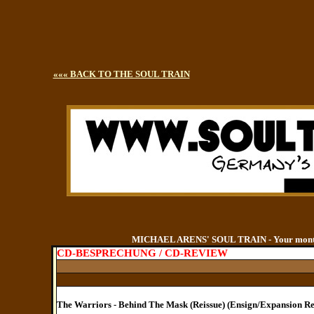
««« BACK TO THE SOUL TRAIN
MICHAEL ARENS' SOUL TRAIN - Your monthly
CD-BESPRECHUNG / CD-REVIEW
The Warriors - Behind The Mask (Reissue) (Ensign/Expansion R