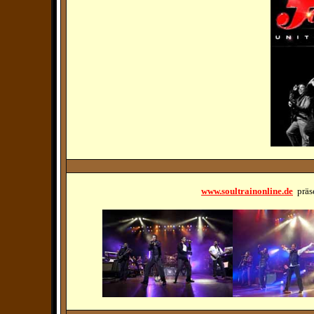
www.soultrainonline.de
präs