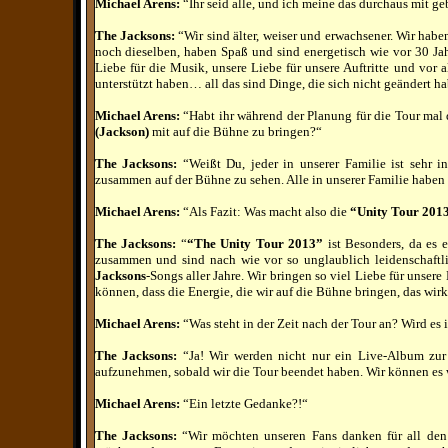
Michael Arens:
“Ihr seid alle, und ich meine das durchaus mit g
The Jacksons:
“Wir sind älter, weiser und erwachsener. Wir hab
noch dieselben, haben Spaß und sind energetisch wie vor 30 Ja
Liebe für die Musik, unsere Liebe für unsere Auftritte und vor 
unterstützt haben… all das sind Dinge, die sich nicht geändert h
Michael Arens:
“Habt ihr während der Planung für die Tour mal 
(Jackson)
mit auf die Bühne zu bringen?“
The Jacksons:
“Weißt Du, jeder in unserer Familie ist sehr in
zusammen auf der Bühne zu sehen. Alle in unserer Familie haben
Michael Arens:
“Als Fazit: Was macht also die
“Unity Tour 201
The Jacksons:
“
“The Unity Tour 2013”
ist Besonders, da es e
zusammen und sind nach wie vor so unglaublich leidenschaftlich
Jacksons
-Songs aller Jahre. Wir bringen so viel Liebe für unser
können, dass die Energie, die wir auf die Bühne bringen, das wirk
Michael Arens:
“Was steht in der Zeit nach der Tour an? Wird es 
The Jacksons:
“Ja! Wir werden nicht nur ein Live-Album zur
aufzunehmen, sobald wir die Tour beendet haben. Wir können es 
Michael Arens:
“Ein letzte Gedanke?!“
The Jacksons:
“Wir möchten unseren Fans danken für all den 