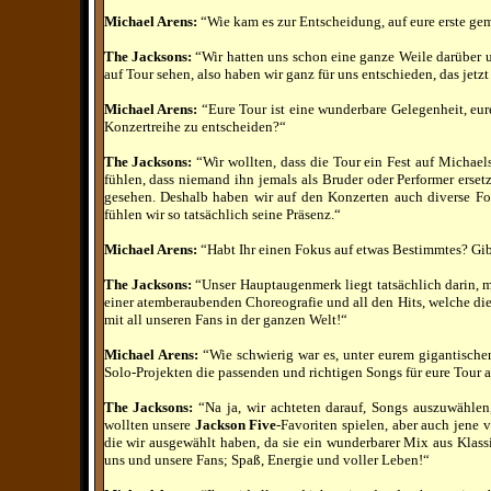
Michael Arens:
“Wie kam es zur Entscheidung, auf eure erste ge
The Jacksons:
“Wir hatten uns schon eine ganze Weile darüber u
auf Tour sehen, also haben wir ganz für uns entschieden, das jetzt d
Michael Arens:
“Eure Tour ist eine wunderbare Gelegenheit, eur
Konzertreihe zu entscheiden?“
The Jacksons:
“Wir wollten, dass die Tour ein Fest auf Michaels
fühlen, dass niemand ihn jemals als Bruder oder Performer erse
gesehen. Deshalb haben wir auf den Konzerten auch diverse Fo
fühlen wir so tatsächlich seine Präsenz.“
Michael Arens:
“Habt Ihr einen Fokus auf etwas Bestimmtes? Gib
The Jacksons:
“Unser Hauptaugenmerk liegt tatsächlich darin, 
einer atemberaubenden Choreografie und all den Hits, welche die 
mit all unseren Fans in der ganzen Welt!“
Michael Arens:
“Wie schwierig war es, unter eurem gigantische
Solo-Projekten die passenden und richtigen Songs für eure Tour
The Jacksons:
“Na ja, wir achteten darauf, Songs auszuwähle
wollten unsere
Jackson Five
-Favoriten spielen, aber auch jene 
die wir ausgewählt haben, da sie ein wunderbarer Mix aus Klas
uns und unsere Fans; Spaß, Energie und voller Leben!“