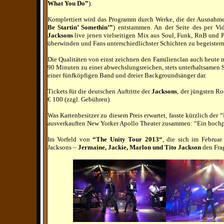
What You Do”
).
Komplettiert wird das Programm durch Werke, die der Ausnahme
Be Startin’ Somethin’”
) entstammen. An der Seite des per Vi
Jacksons
live jenen vielseitigen Mix
aus Soul, Funk, RnB und Po
überwinden und Fans unterschiedlichster Schichten zu begeistern
Die Qualitäten von einst zeichnen den Familienclan auch heute
90 Minuten
zu einer abwechslungsreichen, stets unterhaltsamen 
einer fünfköpfigen Band und dreier Backgroundsänger dar.
Tickets für die deutschen Auftritte
der
Jacksons
, der jüngsten R
€ 100 (zzgl. Gebühren).
Was Kartenbesitzer zu diesem Preis erwartet, fasste kürzlich de
ausverkauften
New Yorker Apollo Theater
zusammen: “Ein
hochpr
Im Vorfeld von
“The Unity Tour 2013“
, die sich im Februar
Jacksons –
Jermaine, Jackie, Marlon und Tito Jackson
den Fra