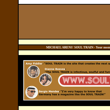
MICHAEL ARENS' SOUL TRAIN - Your monthly