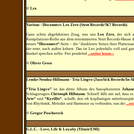
© Lex
Various - Disconnect: Leo Zero (Strut Records/!K7 Records)
Ganz schön abgefahrenes Zeug, was uns
Leo Zero
, der sich
Kompilations-Reihe aus dem renommierten Strut Records-Hause da 
neuen
“Disconnect“
-Serie – die “dunkleren Seiten ihrer Plattens
der erste, nach außen kehren. Das ist Leo jedenfalls voll und g
dunkel sprechen sollte. Frei pendelnd
...weiter lesen›››
© Oliver Gross
Lemke-Nendza-Hillmann - Tria Lingvo (JazzSick Records/In-Ak
“Tria Lingvo”
ist das dritte Album des Saxophonisten
Johan
Schlagzeugers
Christoph Hillmann
. Schnell fällt mir auf, dass e
Arte“
und
“Kyrillis“
, schafft, den oft kopflastigen mitteleurop
von Rhythmik, Melodie und Harmonie zu verbinden, was der
...we
© Gregor Poschoreck
G.L.C. - Love, Life & Loyalty (Ylimit/EMI)