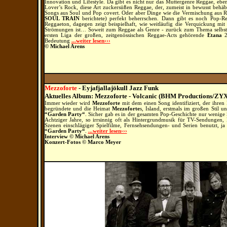
Innovation und Lifestyle. Da gibt es nicht nur das Muttergenre Reggae, eb
Lover’s Rock, diese Art zuckersüßen Reggae, der, zumeist in bewusst be
Songs aus Soul und Pop covert. Oder aber Dinge wie die Vermischung aus R
SOUL TRAIN
berichtete) perfekt beherrschen. Dann gibt es noch Pop-
Reggaeton, dagegen zeigt beispielhaft, wie weitläufig die Verquickung mit
Strömungen ist… Soweit zum Reggae als Genre - zurück zum Thema selbs
ersten Liga der großen, zeitgenössischen Reggae-Acts gehörende
Etana
2
Bedeutung
...weiter lesen›››
© Michael Arens
Mezzoforte
-
Eyjafjallajökull Jazz Funk
Aktuelles Album: Mezzoforte - Volcanic (BHM Productions/ZYX
Immer wieder wird
Mezzoforte
mit dem einen Song identifiziert, der ihren
begründete und die Heimat
Mezzoforte
s, Island, erstmals im großen Stil 
“Garden Party“
. Sicher gab es in der gesamten Pop-Geschichte nur wenige 
Achtziger Jahre, so irrsinnig oft als Hintergrundmusik für TV-Sendungen,
Szenen einschlägiger Spielfilme, Fernsehsendungen- und Serien benutzt, ja
“Garden Party“
.
...weiter lesen›››
Interview © Michael Arens
Konzert-
Fotos © Marco Meyer