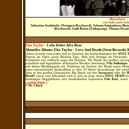
Mezzoforte
von links nach rech
Sebastian Studnitzky (Trompete/Keyboard), Johann Asmundsson (Bas
(Keyboard), Gulli Briem (Schlagzeug), Thomas Dyani 
Ebo Taylor
- Lebe lieber Afro Beat
Aktuelles Album: Ebo Taylor - Love And Death (Strut Records/A
Ghana ist nicht zum ersten mal im Zentrum der Aufmerksamkeit des
SOUL 
Nigeria im Osten sowie Burkina Faso, Mali und Senegal im Nordosten d
Kontinents und vielleicht sogar des Planeten. Die Musik der großen, unver
populärste und legendärste afrikanische Musiker überhaupt,
Fela Anikulapo
eine kleine Musiklegende der Zeitlebens im Zeichen der Musik seiner Heimat
erstes internationales Studioalbum in über 20 Jahren herausbringt, hat natür
Jahre in den großen Ghanaischen Big Bands wie den
Stargazers
oder der
B
Death“
(auch zum Albumtitel wird er sich im Zuge dieses
SOUL TRAIN
-In
ehemaligen Weggefährten und musikalischen Inspiration
Fela Kuti
, sowie
...weiter lesen›››
© Dr. Chuck