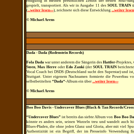
endgültig in meinen persönlichen Zenith der besten Soul-Säng
gespielt, transportiert. Als wir in Ausgabe 11 des
SOUL TRAIN
ü
(
...weiter lesen›››
), zeichnete sich diese Entwicklung
...weiter lesen
© Michael Arens
Dada - Dada (Rodenstein Records)
Fola Dada
war unter anderem die Sängerin des
Hattler
-Projektes,
Steen
,
Max Herre
oder
Edo Zanki
(der
SOUL TRAIN
berichtete
Vocal Coach bei DSDS (Deutschland sucht den Superstar) und is
Stuttgart. Unter eigenem Nachnamen formierte die Powerfrau v
selbstbetitelten
“Dada“
-Album ein über
...weiter lesen›››
© Michael Arens
Boo Boo Davis - Undercover Blues (Black & Tan Records/Cros
“Undercover Blues”
ist bereits das siebte Album von
Boo Boo Da
könnte es anders sein, seinen Wurzeln treu und wandelt auch hie
Blues-Pfaden, die ohne jeden Glanz und Gloria, aber mit viel Spu
Authentizität ist ein Begriff, der im Presseinfo Verwendung 