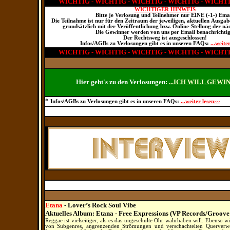
WICHTIG - WICHTIG - WICHTIG - WICHTIG - WICHT
WICHTIGER HINWEIS
Bitte je Verlosung und Teilnehmer nur EINE (-1-) Emai
Die Teilnahme ist nur für den Zeitraum der jeweiligen, aktuellen Ausga
grundsätzlich mit der Veröffentlichung bzw. Online-Stellung der nä
Die Gewinner werden von uns per Email benachrichtig
Der Rechtsweg ist ausgeschlossen!
Infos/AGBs zu Verlosungen gibt es in unseren FAQs:
...weite
WICHTIG - WICHTIG - WICHTIG - WICHTIG - WICHT
Hier geht's zu den Verlosungen:
...ICH WILL GEWIN
*
Infos/AGBs zu Verlosungen gibt es in unseren FAQs:
...weiter lesen›››
Etana
- Lover’s Rock Soul Vibe
Aktuelles Album: Etana - Free Expressions (VP Records/Groove
Reggae ist vielseitiger, als es das ungeschulte Ohr wahrhaben will. Ebenso w
von Subgenres, angrenzenden Strömungen und verschachtelten Querverweis