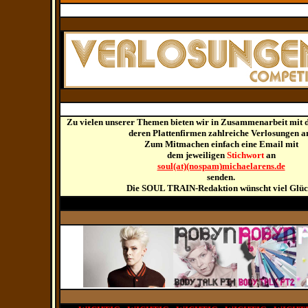
Zu vielen unserer Themen bieten wir in Zusammenarbeit mit 
deren Plattenfirmen zahlreiche Verlosungen a
Zum Mitmachen einfach eine Email mit
dem jeweiligen
Stichwort
an
soul(at)(nospam)michaelarens.de
senden.
Die SOUL TRAIN-Redaktion wünscht viel Glüc