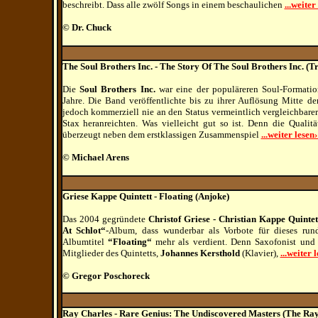
beschreibt. Dass alle zwölf Songs in einem beschaulichen
...weiter
© Dr. Chuck
The Soul Brothers Inc. - The Story Of The Soul Brothers Inc.
(T
Die
Soul Brothers Inc.
war eine der populäreren Soul-Formati
Jahre. Die Band veröffentlichte bis zu ihrer Auflösung Mitte de
jedoch kommerziell nie an den Status vermeintlich vergleichba
Stax heranreichten. Was vielleicht gut so ist. Denn die Qualitä
überzeugt neben dem erstklassigen Zusammenspiel
...weiter lesen›
© Michael Arens
Griese Kappe Quintett - Floating (Anjoke)
Das 2004 gegründete
Christof Griese - Christian Kappe Quintet
At Schlot“
-Album, dass wunderbar als Vorbote für dieses ru
Albumtitel
“Floating“
mehr als verdient.
Denn Saxofonist und F
Mitglieder des Quintetts,
Johannes Kersthold
(Klavier),
...weiter l
© Gregor Poschoreck
Ray Charles - Rare Genius: The Undiscovered Masters (The Ra