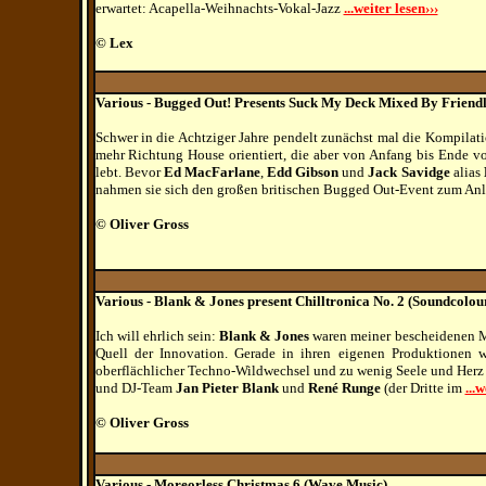
erwartet: Acapella-Weihnachts-Vokal-Jazz
...weiter lesen›››
© Lex
Various - Bugged Out! Presents Suck My Deck Mixed By Friendl
Schwer in die Achtziger Jahre pendelt zunächst mal die Kompilat
mehr Richtung House orientiert, die aber von Anfang bis Ende v
lebt. Bevor
Ed MacFarlane
,
Edd Gibson
und
Jack Savidge
alias
nahmen sie sich den großen britischen Bugged Out-Event zum An
© Oliver Gross
Various - Blank & Jones present Chilltronica No. 2 (Soundcolou
Ich will ehrlich sein:
Blank & Jones
waren meiner bescheidenen Me
Quell der Innovation. Gerade in ihren eigenen Produktionen w
oberflächlicher Techno-Wildwechsel und zu wenig Seele und Herz 
und DJ-Team
Jan Pieter Blank
und
René Runge
(der Dritte im
...w
© Oliver Gross
Various
-
Moreorless Christmas 6 (Wave Music)