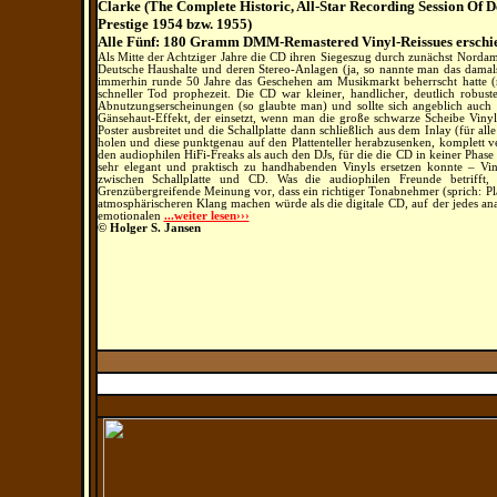
Clarke (The Complete Historic, All-Star Recording Session Of D
Prestige 1954 bzw. 1955)
Alle Fünf: 180 Gramm DMM-Remastered Vinyl-Reissues erschie
Als Mitte der Achtziger Jahre die CD ihren Siegeszug durch zunächst Norda
Deutsche Haushalte und deren Stereo-Anlagen (ja, so nannte man das damals)
immerhin runde 50 Jahre das Geschehen am Musikmarkt beherrscht hatte (nac
schneller Tod prophezeit. Die CD war kleiner, handlicher, deutlich robus
Abnutzungserscheinungen (so glaubte man) und sollte sich angeblich auch 
Gänsehaut-Effekt, der einsetzt, wenn man die große schwarze Scheibe Viny
Poster ausbreitet und die Schallplatte dann schließlich aus dem Inlay (für al
holen und diese punktgenau auf den Plattenteller herabzusenken, komplett ve
den audiophilen HiFi-Freaks als auch den DJs, für die die CD in keiner Phase
sehr elegant und praktisch zu handhabenden Vinyls ersetzen konnte – Vi
zwischen Schallplatte und CD. Was die audiophilen Freunde betrifft,
Grenzübergreifende Meinung vor, dass ein richtiger Tonabnehmer (sprich: Plat
atmosphärischeren Klang machen würde als die digitale CD, auf der jedes a
emotionalen
...weiter lesen›››
© Holger S. Jansen