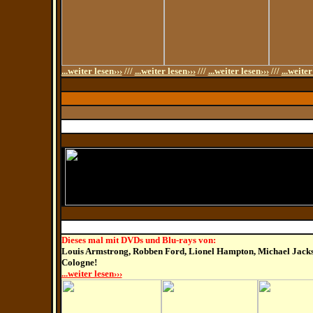
...weiter lesen›››
///
...weiter lesen›››
///
...weiter lesen›››
///
...weiter
Dieses mal mit DVDs und Blu-rays von:
Louis Armstrong, Robben Ford, Lionel Hampton, Michael Jac
Cologne!
...weiter lesen›››