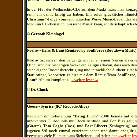
In der Flut der Weihnachts-CDs auf dem Markt muss man konzepti
sein, um damit Erfolg zu haben. Ein solch glückliches Händ
Christmas“
-Folge vom renommierten
Wave Music
-Label, das al
Medium CD eben nicht nur reine Musik kann, sondern haptisch e
©
Gernoth Kleinlogel
Nosliw - Heiss & Laut Remixed by SoulForce (Rootdown Music)
Nosliw
hat sich in den vergangenen Jahren einen Namen als eine
Dabei sind die bisherigen Werke ein Zeugnis davon, dass auch de
seine eigene Daseinsberechtigung und tatsächliche Authentizität
Start bringt, kooperiert er hier mit dem Remix-Team
SoulForce
,
Laut“
-Album komplett zu
...weiter lesen›››
© Dr. Chuck
Goose - Synrise (!K7 Records/Alive)
Nachdem ihr Debütalbum
“Bring It On”
2006 bereits mit of
innovativer Clubsounds mit Rock-Attitüde und Pop-Biss galt, 
(Gitarre),
Tom Coghe
(Bass) und
Bert Libeert
(Schlagzeug) au
eigenen Stil noch einmal verfeinert haben und damit endgültig
verweben viele Elemente aus Siebziger- und Achtziger
...weiter les