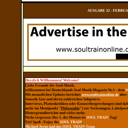
AUSGABE 32 - FEBRUAR
Herzlich Willkommen! Welcome!
Liebe Freunde der Soul-Musik,
willkommen bei Deutschlands Soul Musik-Magazin Nr.1 - dem
S
Mit monatlichen Updates berichtet
www.soultrainonline.de
über 
Smooth Jazz und deren zahlreichen Subgenres.
Interviews, Plattenkritiken oder Konzertbesprechungen sind dab
mehr im Menüpunkt "
Philosophie
") wie Verlosungen, Labelportr
Hintergrundberichte und vieles mehr.
Nicht vergessen: Der 1. des Monats ist
SOUL TRAIN
-Tag!
Viel Spaß - Enjoy the
SOUL TRAIN
,
Michael Arens und das SOUL TRAIN-Team