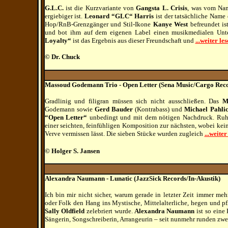
G.L.C.
ist die Kurzvariante von
Gangsta L. Crisis
, was vom Nam
ergiebiger ist.
Leonard “GLC“ Harris
ist der tatsächliche Name 
Hop/RnB-Grenzgänger und Stil-Ikone
Kanye West
befreundet is
und bot ihm auf dem eigenen Label einen musikmedialen Unt
Loyalty“
ist das Ergebnis aus dieser Freundschaft und
...weiter les
© Dr. Chuck
Massoud Godemann Trio - Open Letter (Sena Music/Cargo Reco
Gradlinig und filigran müssen sich nicht ausschließen. Das
M
Godemann sowie
Gerd Bauder
(Kontrabass) und
Michael Pahli
“Open Letter“
unbedingt und mit dem nötigen Nachdruck. Ruh
einer seichten, feinfühligen Komposition zur nächsten, wobei kei
Verve vermissen lässt. Die sieben Stücke wurden zugleich
...weiter
© Holger S. Jansen
Alexandra Naumann - Lunatic (JazzSick Records/In-Akustik)
Ich bin mir nicht sicher, warum gerade in letzter Zeit immer meh
oder Folk den Hang ins Mystische, Mittelalterliche, hegen und p
Sally Oldfield
zelebriert wurde.
Alexandra Naumann
ist so eine
Sängerin, Songschreiberin, Arrangeurin – seit nunmehr runden zw