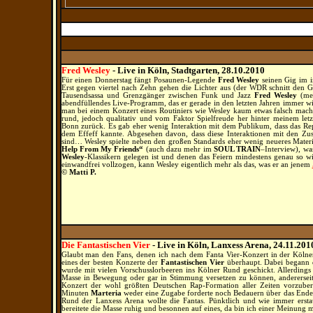
Fred Wesley
-
Live in Köln, Stadtgarten, 28.10.2010
Für einen Donnerstag fängt Posaunen-Legende
Fred Wesley
seinen Gig im in
Erst gegen viertel nach Zehn gehen die Lichter aus (der WDR schnitt den Gi
Tausendsassa und Grenzgänger zwischen Funk und Jazz
Fred Wesley
(me
abendfüllendes Live-Programm, das er gerade in den letzten Jahren immer wi
man bei einem Konzert eines Routiniers wie Wesley kaum etwas falsch mach
rund, jedoch qualitativ und vom Faktor Spielfreude her hinter meinem let
Bonn zurück. Es gab eher wenig Interaktion mit dem Publikum, dass das Rep
dem Effeff kannte. Abgesehen davon, dass diese Interaktionen mit den Z
sind… Wesley spielte neben den großen Standards eher wenig neueres Mate
Help From My Friends“
(auch dazu mehr im
SOUL TRAIN
–Interview), was
Wesley
-Klassikern gelegen ist und denen das Feiern mindestens genau so wi
einwandfrei vollzogen, kann Wesley eigentlich mehr als das, was er an jenem
© Matti P.
Die Fantastischen Vier
- Live in Köln, Lanxess Arena, 24.11.201
Glaubt man den Fans, denen ich nach dem Fanta Vier-Konzert in der Köln
eines der besten Konzerte der
Fantastischen Vier
überhaupt. Dabei begann 
wurde mit vielen Vorschusslorbeeren ins Kölner Rund geschickt. Allerdings
Masse in Bewegung oder gar in Stimmung versetzen zu können, andererseits 
Konzert der wohl größten Deutschen Rap-Formation aller Zeiten vorzube
Minuten
Marteria
weder eine Zugabe forderte noch Bedauern über das Ende 
Rund der Lanxess Arena wollte die Fantas. Pünktlich und wie immer erstau
bereitete die Masse ruhig und besonnen auf eines, da bin ich einer Meinung 