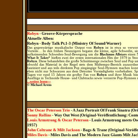
Robyn
- Groove-Körpersprache
Aktuelle
Alben
:
Robyn - Body Talk Pt.1
-3
(Ministry Of Sound/Warner)
Das gegenwärtige musikalische Output von
Robyn
ist in etwa so verworr
Vorteile… In den frühen Neunzigern begann die kleine, agile Schwedin, si
aufkeimenden Schweden-Soul-Bewegung um die
Blacknuss Allstars
einen 
What It Takes“
hießen zwei der ersten internationalen Hits der 1979 in 
Robyn
. Diese behandelten die große Schnittmenge zwischen Soul und Pop und
obwohl das Material in der Regel stets dem Midtempo-Bereich zuzuord
fasziniert und aus teils direktem Pop eingängige Soul-Hymnen machen konn
eben nicht nur Schwarzen aus dem Detroiter Vorstadtghetto vorbehalten. Späte
Tagen vor rund 15 Jahren ein großer Fan von
Robyn
und ihrer Musik bin.
Ausflüge in Technoide House- und Clubtracks sowie verzerrte Pop-Hymnen n
...weiter lesen›››
© Michael Arens
The Oscar Peterson Trio
- A
Jazz
Portrait Of Frank Sinatra (Or
Sonny Rollins
- Way Out West (Original-Veröffentlichung: Con
Louis Armstrong & Oscar Peterson
- Louis Armstrong meets Osc
1957)
John Coltrane & Milt Jackson
- Bags & Trane (Original-Veröffe
Miles Davis
- Miles Davis and The Modern Jazz Giants Milt Ja