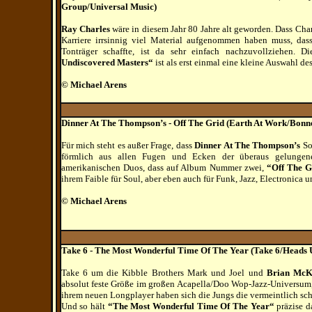
Group/Universal Music)
Ray Charles
wäre in diesem Jahr 80 Jahre alt geworden. Dass Cha
Karriere irrsinnig viel Material aufgenommen haben muss, das
Tonträger schaffte, ist da sehr einfach nachzuvollziehen. 
Undiscovered Masters“
ist als erst einmal eine kleine Auswahl de
© Michael Arens
Dinner At The Thompson’s - Off The Grid (Earth At Work/Bonn
Für mich steht es außer Frage, dass
Dinner At The Thompson’s
Sou
förmlich aus allen Fugen und Ecken der überaus gelungenen
amerikanischen Duos, dass auf Album Nummer zwei,
“Off The G
ihrem Faible für Soul, aber eben auch für Funk, Jazz, Electronica u
© Michael Arens
Take 6 - The Most Wonderful Time Of The Year (Take 6/Heads 
Take 6 um die Kibble Brothers Mark und Joel und
Brian McK
absolut feste Größe im großen Acapella/Doo Wop-Jazz-Universum, 
ihrem neuen Longplayer haben sich die Jungs die vermeintlich sc
Und so hält
“The Most Wonderful Time Of The Year“
präzise 