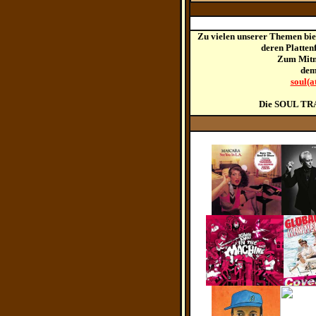
Zu vielen unserer Themen bie
deren Platten
Zum Mitm
dem
soul(a
Die SOUL TRA