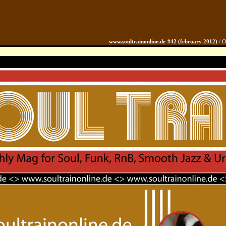
www.soultrainonline.de
#42 (
february 2012)
/ 