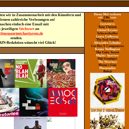
ten wir in Zusammenarbeit mit den Künstlern und
Dieses Mal verlosen
wir
CDs
von
:
firmen zahlreiche Verlosungen an!
Mascara
achen einfach eine Email mit
Jazzanova
Tony Christie
 jeweiligen
Stichwort
an
Global Kryner
t)(nospam)michaelarens.de
Schwarzkaffee
Leata Galloway
senden.
The Soul Session
IN-Redaktion wünscht viel Glück!
Alexandra Lehmler
Los Dos Y Companeros
Kenny Wellington
The Unity Sextet
Mighty Sparrow
Nils Gessinger
The Warriors
Mama's Gun
Phenomden
Baloji