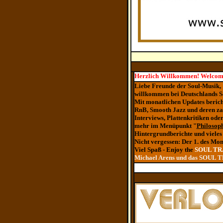
Herzlich Willkommen! Welcom
Liebe Freunde der Soul-Musik,
willkommen bei Deutschlands 
Mit monatlichen Updates beric
RnB, Smooth Jazz und deren za
Interviews, Plattenkritiken od
mehr im Menüpunkt "
Philosop
Hintergrundberichte und vieles
Nicht vergessen: Der 1. des Mon
Viel Spaß - Enjoy the
SOUL TR
Michael Arens und das SOUL 