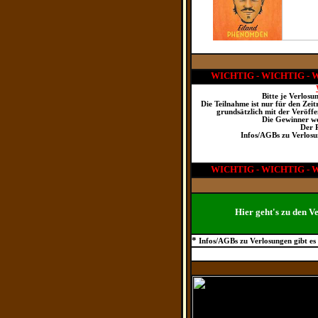
WICHTIG - WICHTIG - 
Bitte je Verlosu
Die Teilnahme ist nur für den Zei
grundsätzlich mit der Veröffe
Die Gewinner we
Der R
Infos/AGBs zu Verlosu
WICHTIG - WICHTIG - 
Hier geht's zu den V
*
Infos/AGBs zu Verlosungen gibt es