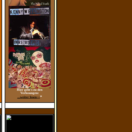
Hier geht's zu den
Verlosungen:
*
...weiter lesen›››