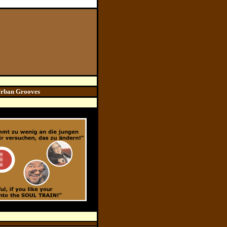
Urban Grooves
c