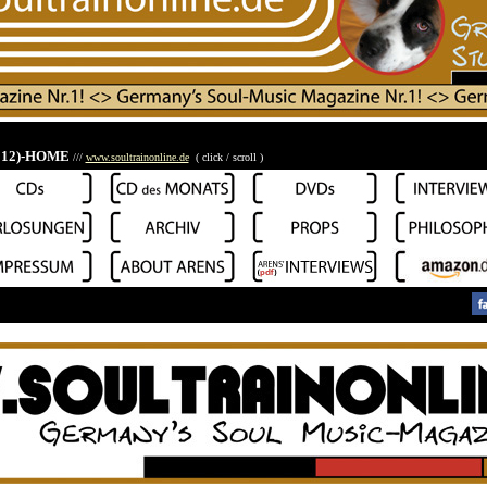
012)-HOME
///
www.soultrainonline.de
( click / scroll )