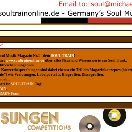
e!
Soul Musik-Magazin Nr.1 - dem
SOUL TRAIN
!
htet
www.soultrainonline.de
über alles Neue und Wissenswerte aus Soul, Funk,
hlreichen Subgenres.
er Konzertbesprechungen sind dabei ebenso ein Teil des Magazinkonzeptes (hierz
hie
") wie Verlosungen, Labelporträts, Biografien, Discografien,
 mehr.
ats ist
SOUL TRAIN
-Tag!
AIN
,
TRAIN-Team