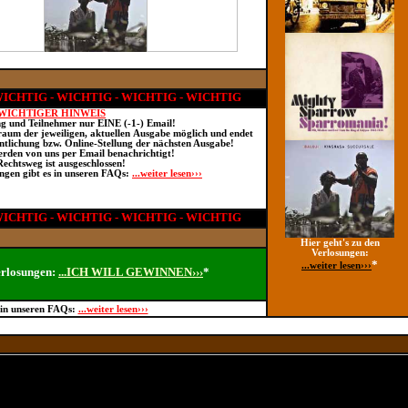
WICHTIG - WICHTIG - WICHTIG - WICHTIG
WICHTIGER HINWEIS
ng und Teilnehmer nur EINE (-1-) Email!
traum der jeweiligen, aktuellen Ausgabe möglich und endet
ntlichung bzw. Online-Stellung der nächsten Ausgabe!
rden von uns per Email benachrichtigt!
echtsweg ist ausgeschlossen!
ngen gibt es in unseren FAQs:
...weiter lesen›››
WICHTIG - WICHTIG - WICHTIG - WICHTIG
Hier geht's zu den
Verlosungen:
*
...weiter lesen›››
erlosungen:
...ICH WILL GEWINNEN›››
*
 in unseren FAQs:
...weiter lesen›››