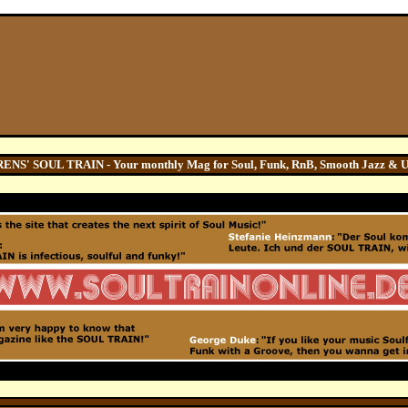
S' SOUL TRAIN - Your monthly Mag for Soul, Funk, RnB, Smooth Jazz & 