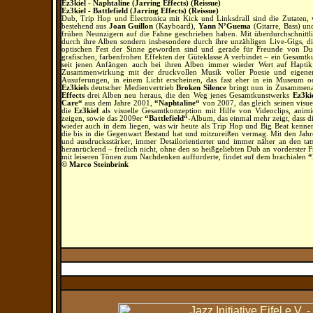
Ez3kiel - Naphtaline (Jarring Effects) (Reissue)
Ez3kiel - Battlefield (Jarring Effects) (Reissue)
Dub, Trip Hop und Electronica mit Kick und Linksdrall sind die Zutaten, 
bestehend aus
Joan Guillon
(Kayboard),
Yann N’Guema
(Gitarre, Bass) u
frühen Neunzigern auf die Fahne geschrieben haben. Mit überdurchschnitt
durch ihre Alben sondern insbesondere durch ihre unzähligen Live-Gigs, di
optischen Fest der Sinne geworden sind und gerade für Freunde von Du
grafischen, farbenfrohen Effekten der Güteklasse A verbindet – ein Gesamt
seit jenen Anfängen auch bei ihren Alben immer wieder Wert auf Haptik
Zusammenwirkung mit der druckvollen Musik voller Poesie und eigener
Ausuferungen, in einem Licht erscheinen, das fast eher in ein Museum oder
Ez3kiel
s deutscher Medienvertrieb
Broken Silence
bringt nun in Zusammena
Effects
drei Alben neu heraus, die den Weg jenes Gesamtkunstwerks
Ez3ki
Care“
aus dem Jahre 2001,
“Naphtaline“
von 2007, das gleich seinen visue
die
Ez3kiel
als visuelle Gesamtkonzeption mit Hilfe von Videoclips, animi
zeigen, sowie das 2009er
“Battlefield“
-Album, das einmal mehr zeigt, dass 
wieder auch in dem liegen, was wir heute als Trip Hop und Big Beat kenn
die bis in die Gegenwart Bestand hat und mitzureißen vermag. Mit den Jah
und ausdrucksstärker, immer Detailorientierter und immer näher an den tat
heranrückend – freilich nicht, ohne den so heißgeliebten Dub an vorderster 
mit leiseren Tönen zum Nachdenken aufforderte, findet auf dem brachialen
“
© Marco Steinbrink