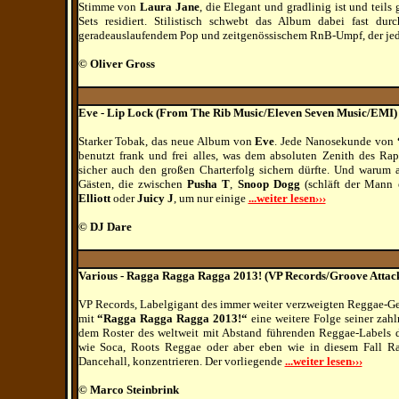
Stimme von
Laura Jane
, die Elegant und gradlinig ist und teil
Sets residiert. Stilistisch schwebt das Album dabei fast du
geradeauslaufendem Pop und zeitgenössischem RnB-Umpf, der j
© Oliver Gross
Eve - Lip Lock (From The Rib Music/Eleven Seven Music/EMI)
Starker Tobak, das neue Album von
Eve
. Jede Nanosekunde von
benutzt frank und frei alles, was dem absoluten Zenith des Rap
sicher auch den großen Charterfolg sichern dürfte. Und warum 
Gästen, die zwischen
Pusha T
,
Snoop Dogg
(schläft der Mann 
Elliott
oder
Juicy J
, um nur einige
...weiter lesen›››
© DJ Dare
Various - Ragga Ragga Ragga 2013! (VP Records/Groove Attac
VP Records, Labelgigant des immer weiter verzweigten Reggae-Ge
mit
“Ragga Ragga Ragga 2013!“
eine weitere Folge seiner zah
dem Roster des weltweit mit Abstand führenden Reggae-Labels da
wie Soca, Roots Reggae oder aber eben wie in diesem Fall Ragg
Dancehall, konzentrieren. Der vorliegende
...weiter lesen›››
© Marco Steinbrink