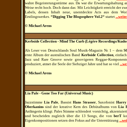
wahre Begeisterungsstürme aus. Da war die Erwartungshaltung an 
Weise recht hoch. Doch dann das: Mit Leichtigkeit erreicht der zw
Labels, dessen Inhalt neue, unentdeckte Acts aus dem Wor
Erstlingswerkes.
“Digging The Blogosphere Vol.2“
startet
...weite
© Michael Arens
Kerbside Collection - Mind The Curb (
Légère Recordings/Kudos
Als Leser von Deutschlands Soul Musik-Magazin Nr. 1 – dem
S
erste Album der australischen Band
Kerbside Collection
, einfac
Jazz und Rare Groove sowie groovigeren Reggae-Komponenten
produziert, atmet die Seele der Siebziger Jahre und hat so viel
...we
© Michael Arens
Lia Pale - Gone Too Far (Universal Music)
Jazzstimme
Lia Pale
, Bassist
Hans Strasser
, Saxofonist
Harry
Oberkanins
sind der kreative Kern des Debütalbums von
Lia 
Anfängerin klingt. Pales Stimme schlendert vorsichtig, akzentuier
und bescheiden zugleich über die 13 Songs, die von
berT
ko
Eigenkompositionen setzen den Fokus auf die Unterstützung
...we