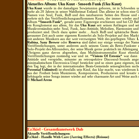
Aktuelles Album: Uku Kuut - Smooth Funk (Uku Kuut)
Uku Kuut
wurde in der damaligen Sowjetunion geboren, ist in Schweden un
mehr als 20 Jahren in seiner Wahlheimat Estland. Das alleine ist schon eine 
Namen von Soul, Funk, RnB und den tanzbareren Seiten des House und de
mehrte sich das Veröffentlichungsaufkommen Kuuts, der immer wieder auch 
Album
“Smooth Funk“
, gerade unter Eigenregie erschienen und bei CD Ba
ein Konglomerat aus allem, für das
Uku Kuut
seit seinen Anfängen und sei
Musikverständnis steht: Soul, Funk, Jazz-Attitüde, Melodien, Harmonien und
produziert sind. Doch dazu später mehr…
Auch RnB und sphärische Beats hi
geraumer Zeit auch unter eigenem Konterfei als Solo-Projekte auf den Markt 
mit anderen Musikern aus der weit verzweigten Welt des gepflegten Vibes:
L
Rubina
,
Sany Brewer
oder
Reserva
sind dabei nur einige wenige der Nam
Veröffentlichungen, unter anderem auch seinem Gusto als Retro-Funkster 
Solo-Projekt des Allrounders, der seine Musik gerne praktisch im Alleingang 
Übrigens ganz davon abgesehen, dass Multiinstrumentalist Kuut ebenfal
Veröffentlichungen zuständig war und ist.
“Visions Of Estonia“
war dann i
Attitüde und verspielte, mitunter an retrospektive Discosoul-Sounds ange
minimalistischem Electronica-Umpf bestückte und so einen ganz eigenen, kü
den Tag legt, der in der internationalen Beats-Gemeinde seinesgleichen suc
Potential Unlimited
) ist ebenfalls sein Kind, das klar macht, was wiederum 
aus der Freiheit beim Musizieren, Komponieren, Produzieren und kreativ s
liebäugeln seine Songs immer wieder auf sehr charmante Art und Weise auch
© Michael Arens
Ez3kiel - Gesamtkunstwerk Dub
Aktuelle Veröffentlichungen:
Ez3kiel - Handle With Care (Jarring Effects) (Reissue)