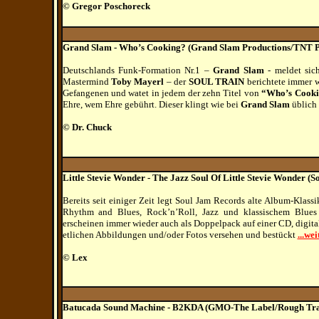
© Gregor Poschoreck
Grand Slam - Who’s Cooking? (Grand Slam Productions/TNT P
Deutschlands Funk-Formation Nr.1 –
Grand Slam
- meldet sic
Mastermind
Toby Mayerl
– der
SOUL TRAIN
berichtete immer 
Gefangenen und watet in jedem der zehn Titel von
“Who’s Cook
Ehre, wem Ehre gebührt. Dieser klingt wie bei
Grand Slam
üblich 
© Dr. Chuck
Little Stevie Wonder - The Jazz Soul Of Little Stevie Wonder (
Bereits seit einiger Zeit legt Soul Jam Records alte Album-Klas
Rhythm and Blues, Rock’n’Roll, Jazz und klassischem Blues
erscheinen immer wieder auch als Doppelpack auf einer CD, digita
etlichen Abbildungen und/oder Fotos versehen und bestückt
...wei
© Lex
Batucada Sound Machine - B2KDA (GMO-The Label/Rough Tra