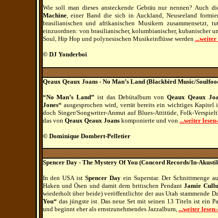
Wie soll man dieses ansteckende Gebräu nur nennen? Auch di
Machine
, einer Band die sich in Auckland, Neuseeland formi
brasilianischen und afrikanischen Musikern zusammensetzt, t
einzuordnen: von brasilianischer, kolumbianischer, kubanischer un
Soul, Hip Hop und polynesischen Musikeinflüsse werden
...weiter
© DJ Yonderboi
Qeaux Qeaux Joans - No Man’s Land (Blackbird Music/Soulfoo
“No Man’s Land”
ist das Debütalbum von
Qeaux Qeaux Joa
Jones“
ausgesprochen wird, verrät bereits ein wichtiges Kapitel i
doch Singer/Songwriter-Anmut auf Blues-Attitüde, Folk-Verspielt
das von
Qeaux Qeaux Joans
komponierte und von
...weiter lesen›
© Dominique Dombert-Pelletier
Spencer Day - The Mystery Of You (Concord Records/In-Akusti
In den USA ist
Spencer Day
ein Superstar. Der Schnittmenge a
Haken und Ösen und damit dem britischen Pendant
Jamie Cull
wiederholt über beide) veröffentlichte der aus Utah stammende D
You“
das jüngste ist. Das neue Set mit seinen 13 Titeln ist ein 
und beginnt eher als ernstzunehmendes Jazzalbum,
...weiter lesen›