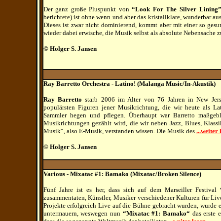
Der ganz große Pluspunkt von
“Look For The Silver Lining
berichtete) ist ohne wenn und aber das kristallklare, wunderbar a
Dieses ist zwar nicht dominierend, kommt aber mit einer so gesu
wieder dabei erwische, die Musik selbst als absolute Nebensache 
© Holger S. Jansen
Ray Barretto Orchestra - Latino!
(Malanga Music/In-Akustik)
Ray Barretto
starb 2006 im Alter von 76 Jahren in New Jers
populärsten Figuren jener Musikrichtung, die wir heute als 
Sammler hegen und pflegen. Überhaupt war Barretto maßgebli
Musikrichtungen gezählt wird, die wir neben Jazz, Blues, Klass
Musik“, also E-Musik, verstanden wissen. Die Musik des
...weiter 
© Holger S. Jansen
Various - Mixatac #1: Bamako (Mixatac/Broken Silence)
Fünf Jahre ist es her, dass sich auf dem Marseiller Festival
zusammentaten, Künstler, Musiker verschiedener Kulturen für Li
Projekte erfolgreich Live auf die Bühne gebracht wurden, wurde 
untermauern, weswegen nun
“Mixatac #1: Bamako“
das erste e