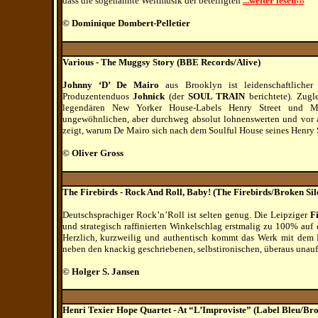
dass die sogenannte Weltmusik der beteiligten
...weiter lesen›››
© Dominique Dombert-Pelletier
Various - The Muggsy Story (BBE Records/Alive)
Johnny ‘D’ De Mairo
aus Brooklyn ist leidenschaftliche
Produzentenduos
Johnick
(der
SOUL TRAIN
berichtete). Zugl
legendären New Yorker House-Labels Henry Street und Mu
ungewöhnlichen, aber durchweg absolut lohnenswerten und vor a
zeigt, warum De Mairo sich nach dem Soulful House seines Henry 
© Oliver Gross
The Firebirds - Rock And Roll, Baby!
(The Firebirds/Broken Sil
Deutschsprachiger Rock’n’Roll ist selten genug. Die Leipziger
F
und strategisch raffinierten Winkelschlag erstmalig zu 100% a
Herzlich, kurzweilig und authentisch kommt das Werk mit dem H
neben den knackig geschriebenen, selbstironischen, überaus unau
© Holger S. Jansen
Henri Texier Hope Quartet - At “L’Improviste” (Label Bleu/Bro