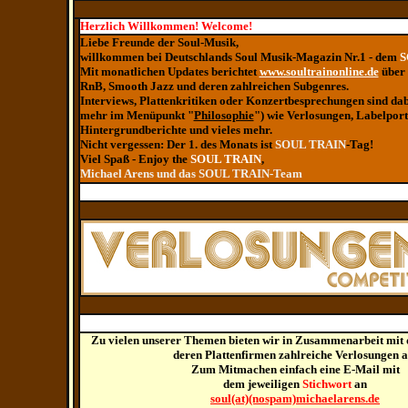
Herzlich Willkommen! Welcome!
Liebe Freunde der Soul-Musik,
willkommen bei Deutschlands Soul Musik-Magazin Nr.1 - dem
S
Mit monatlichen Updates berichtet
www.soultrainonline.de
über 
RnB, Smooth Jazz und deren zahlreichen Subgenres.
Interviews, Plattenkritiken oder Konzertbesprechungen sind dab
mehr im Menüpunkt "
Philosophie
") wie Verlosungen, Labelportr
Hintergrundberichte und vieles mehr.
Nicht vergessen: Der 1. des Monats ist
SOUL TRAIN
-Tag!
Viel Spaß - Enjoy the
SOUL TRAIN
,
Michael Arens und das SOUL TRAIN-Team
Zu vielen unserer Themen bieten wir in Zusammenarbeit mit 
deren Plattenfirmen zahlreiche Verlosungen a
Zum Mitmachen einfach eine E-Mail mit
dem jeweiligen
Stichwort
an
soul(at)(nospam)michaelarens.de