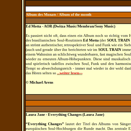
Album des Monats / Album of the month
Ed Motta - AOR (Dwitza Music/Membran/Sony Music)
Es passiert nicht oft, dass einen ein Album noch so richtig vom
des brasilianischen Soul-Routiniers
Ed Motta
(der
SOUL TRAIN
an strömt authentischer, retrospektiver Soul und Funk wie ein S
(auch und gerade über ihn berichteten wir im
SOUL TRAIN
immer
einem Wahnsinn an schlichtweg wunderbaren, fast magischen Soul
wieder zu erneuten Album-Höhepunkten. Diese sind musikalisch 
und spielerisch tadellos zwischen Soul, Funk und den harmonisc
Tempi so abwechslungsreich - immer mal wieder in der wohl dan
das Hören selten so
...weiter lesen›››
© Michael Arens
Laura Jane - Everything Changes (Laura Jane)
“Everything Changes”
lautet der Titel des Albums von Sänge
europäischen Soul-Hochburgen die Runde macht. Das zentrale Elem