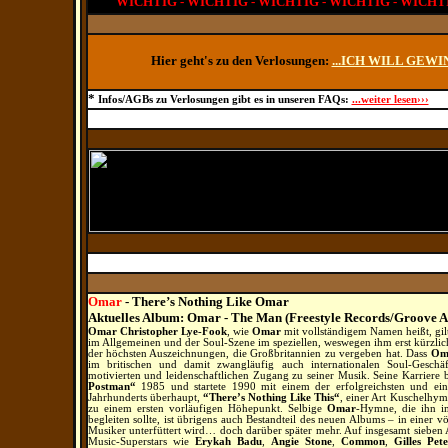
WICHTIG - WICHTIG - WICHTIG - WICHTIG - WICHT
Hier geht's zu den Verlosungen:
...ICH WILL GEWI
*
Infos/AGBs zu Verlosungen gibt es in unseren FAQs:
...weiter lesen›››
Omar
- There’s Nothing Like Omar
Aktuelles Album: Omar - The Man (Freestyle Records/Groove A
Omar Christopher Lye-Fook
, wie
Omar
mit vollständigem Namen heißt, gilt
im Allgemeinen und der Soul-Szene im speziellen, weswegen ihm erst kürzlich
der höchsten Auszeichnungen, die Großbritannien zu vergeben hat. Dass
Om
im britischen und damit zwangläufig auch internationalen Soul-Geschäf
motivierten und leidenschaftlichen Zugang zu seiner Musik. Seine Karriere 
Postman“
1985 und startete 1990 mit einem der erfolgreichsten und einfl
Jahrhunderts überhaupt,
“There’s Nothing Like This“
, einer Art Kuschelhy
zu einem ersten vorläufigen Höhepunkt. Selbige
Omar
-Hymne, die ihn i
begleiten sollte, ist übrigens auch Bestandteil des neuen Albums – in einer 
Musiker unterfüttert wird… doch darüber später mehr. Auf insgesamt sieben
Music-Superstars wie
Erykah Badu
,
Angie Stone
,
Common
,
Gilles Pet