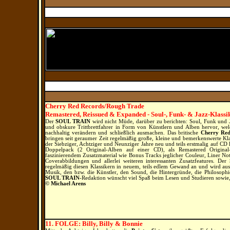
Cherry Red Records/Rough Trade
Remastered, Reissued & Expanded - Soul
-, Funk- & Jazz
-Klassi
Der
SOUL TRAIN
wird nicht Müde, darüber zu berichten: Soul, Funk und J
und obskure Trittbrettfahrer in Form von Künstlern und Alben hervor, we
nachhaltig verändern und schließlich ausmachen. Das britische
Cherry Red
bringen seit geraumer Zeit regelmäßig große, kleine und bemerkenswerte Kla
der Siebziger, Achtziger und Neunziger Jahre neu und teils erstmalig auf CD 
Doppelpack (2 Original-Alben auf einer CD), als Remastered Origin
faszinierendem Zusatzmaterial wie Bonus Tracks jeglicher Couleur, Liner No
Coverabbildungen und allerlei weiteren interessanten Zusatzfeatures. Der
regelmäßig diesen Klassikern in neuem, teils edlem Gewand an und wird ausf
Musik, den bzw. die Künstler, den Sound, die Hintergründe, die Philosophie
SOUL TRAIN
-Redaktion wünscht viel Spaß beim Lesen und Studieren sowie, 
© Michael Arens
11. FOLGE: Billy, Billy & Bonnie