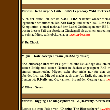
Various - Keb Darge & Little Edith’s Legendary Wild Rockers 
Auch der dritte Teil der im
SOUL TRAIN
immer wieder themat
legendären schottischen DJs
Keb Darge
und seiner Frau
Little E
Kompilation, einmal mehr auf dem Label-Qualitätsgaranten BBE R
was in diesem Fall ein absoluter Glücksgriff als auch ein unbedin
so sehr auf diese teils obskure, aber
...weiter lesen›››
© Dr. Chuck
Miguel - Kaleidoscope Dream (RCA/Sony Music)
“Kaleidoscope Dream”
ist eigentlich eine Neuauflage des letz
seinen Erfolg und seinen Namen in Sachen angesagtem RnB mi
einmal unterstreicht.
Miguel
steht aber nicht nur für den e
überdeutlich ist.
Miguel
macht auch eine Art RnB, die mit jene
Leuten wie
R.Kelly
und Co. kannten, bis auf den Gesang kaum
...
© Oliver Gross
Various - Digging The Blogosphere Vol. 2 (Heavenly Sweetness/
Bereits die erste Folge von
“Digging The Blogosphere”
(
...weit