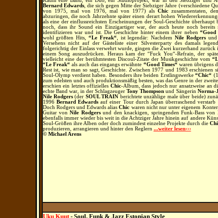
Kaum eine Band, ein Duo, ein Studioprojekt, war in den Siebziger und Ac
Bernard Edwards
, die sich gegen Mitte der Siebziger Jahre (verschiedene Q
von 1975, mal von 1976, mal von 1977) als
Chic
zusammentaten, dem
abzuringen, die noch Jahrzehnte später einen derart hohen Wiedererkennung
als eine der einflussreichsten Erscheinungen der Soul-Geschichte überhaupt 
noch, dass ihr Sound ein Einzigartiger war, der auch heute noch bereits
identifizieren war und ist. Die Geschichte hinter einem ihrer neben
“Good 
wohl größten Hits,
“Le Freak“
, ist legendär: Nachdem
Nile Rodgers
und
Versehens nicht auf der Gästeliste einer Silvesterparty des damals le
folgerichtig der Einlass verwehrt wurde, gingen die Zwei kurzerhand zurück
einem Song auszudrücken. Heraus kam der “Fuck You“-Refrain, der später
vielleicht eine der berühmtesten Discoul-Zitate der Musikgeschichte vom
“L
“Le Freak“
als auch das eingangs erwähnte
“Good Times“
waren übrigens 
Rest ist, wie man so sagt, Geschichte. Zwischen 1977 und 1983 erschienen 
Soul-Olymp verdient haben. Besonders ihre beiden Erstlingswerke
“Chic“
(1
zum edelsten und auch produktionsmäßig besten, was das Genre in der zweiten
erschien ein letztes offizielles
Chic
-Album, dass jedoch nur ansatzweise an d
echte Band war, in der Schlagzeuger
Tony Thompson
und Sängerin
Norma-J
Nile Rodgers
(der
SOUL TRAIN
berichtete unzählige male über beide) zunä
1996
Bernard Edwards
auf einer Tour durch Japan überraschend verstar
Doch Rodgers und Edwards alias
Chic
waren nicht nur unter eigenem Konterf
Guitar von
Nile Rodgers
und den knackigen, springenden Funk-Bass von
ebenfalls immer wieder bis weit in die Achtziger Jahre hinein auf andere Kü
Soul-Größen ihre Alben oder doch zumindest einzelne Projekte durch die
Chi
produzieren, arrangieren und hinter den Reglern
...weiter lesen›››
© Michael Arens
Uku Kuut
- Soul, Funk & Jazz Estonian Style