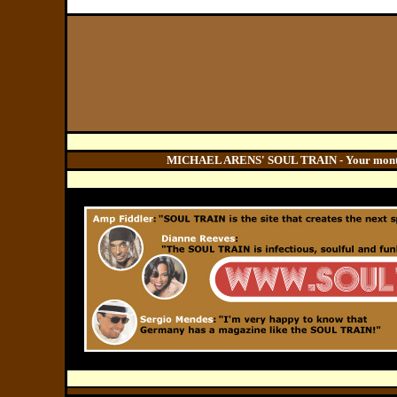
MICHAEL ARENS' SOUL TRAIN - Your monthly