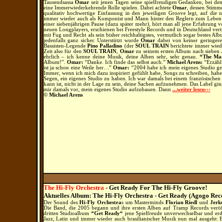
Tausendsassa
Omar
seit jenen Tagen seine spielfreudigen Gedanken, bei d
eine Immerwiederkehrende Rolle spielen. Dabei achtete
Omar
, dessen Stimm
qualitativ hochwertige Einfassung in den jeweiligen Groove legt, auf die n
immer wieder auch als Komponist und Mann hinter den Reglern zum Leben ver
einer siebenjährigen Pause (dazu später mehr), hört man all jene Erfahrung 
neuen Longplayers, erschienen bei Freestyle Records und in Deutschland ver
mit Fug und Recht als sein bisher reichhaltigstes, vermutlich sogar bestes Al
jedenfalls ganz sicher. Unterstützt wurde
Omar
dabei von keiner geringere
Bassisten-Legende
Pino Palladino
(der
SOUL TRAIN
berichtete immer wied
Zeit also für den
SOUL TRAIN
,
Omar
zu seinem ersten Album nach sieben J
ehrlich – ich kenne deine Musik, deine Alben sehr, sehr genau.
“The Ma
Album!”.
Omar:
“Danke. Ich finde das selbst auch.”
Michael Arens:
“Erzähl
ist ja schon eine Weile her…”
Omar:
“2004 habe ich mein eigenes Studio geb
Immer, wenn ich mich dazu inspiriert gefühlt habe, Songs zu schreiben, habe
Segen, ein eigenes Studio zu haben. Ich war damals bei einem französischen 
kann ist, nicht in der Lage zu sein, deine Sachen aufzunehmen. Das Label ging
mir damals vor, mein eigenes Studio aufzubauen. Dann
...weiter lesen›››
© Michael Arens
T
he Hi-Fly Orchestra
- Get Ready For The Hi-Fly Groove!
Aktuelles Album: The Hi-Fly Orchestra - Get Ready (Agogo Rec
Der Sound des
Hi-Fly Orchestra
s um Masterminds
Florian Riedl
und
Jerk
Die Band, die 2005 begann und ihre ersten Alben auf Tramp Records veröf
dritten Studioalbum
“Get Ready“
jene Spielfreude unverwechselbar und er
Jazz, Latin und immer wieder auch brasilianischer Musik nun mal ausgeht: 