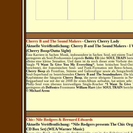
Cherry B and The Sound Makers
- Cherry Cherry Lady
Aktuelle Veröffentlichung: Cherry B and The Sound Makers - I
(Cherry Boop/Outta Sight)
Eine Karriere in Sachen Musik, insbesondere in Sachen Soul, mit einem Trac
geringeren als Soul-Produzenten-Legende
Bobby Eli
(der
SOUL TRAIN
beri
alleine eine kleine Sensation. Und dann ist da noch dieser erste Vorbote des 
Single
“I Want To Give You My Everything“
, beim britischen Soul-Out
berichtete), der französischen Soul- und Funk-Formation mit Retro-Schuss
Cherry Boop
als Frontfrau, Stimme und Galionsfigur sowie als Songschreib
Soul-Superband zu bezeichnenden
Cherry B and The Soundmakers
. Die kl
Kopfstimme der Sängerin
Cherry Boop
, die zuvor übrigens Tänzerin in N
Reggaeband war mit der sie 2008 ihr erstes Album aufnahm, hat seinen sehr
Philly-Soul vom überaus kurzweiligen Single-Kracher
“I Want To Give 
geringeres als
Delfonics
-Frontmann
William Hart
(der
SOUL TRAIN
bericht
© Michael Arens
Chic: Nile Rodgers & Bernard Edwards
Aktuelle Veröffentlichung: “Nile Rodgers presents The Chic Orga
CD Box Set) (WEA/Warner Music)