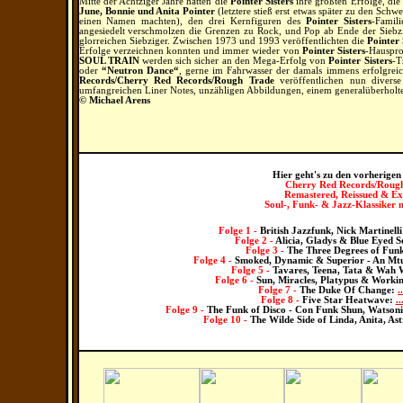
Mitte der Achtziger Jahre hatten die
Pointer Sisters
ihre größten Erfolge, die 
June, Bonnie und Anita Pointer
(letztere stieß erst etwas später zu den Schw
einen Namen machten), den drei Kernfiguren des
Pointer Sisters
-Famil
angesiedelt verschmolzen die Grenzen zu Rock, und Pop ab Ende der Siebz
glorreichen Siebziger. Zwischen 1973 und 1993 veröffentlichten die
Pointer 
Erfolge verzeichnen konnten und immer wieder von
Pointer Sisters
-Hauspr
SOUL TRAIN
werden sich sicher an den Mega-Erfolg von
Pointer Sisters
-T
oder
“Neutron Dance“
, gerne im Fahrwasser der damals immens erfolgre
Records/Cherry Red Records/Rough Trade
veröffentlichen nun divers
umfangreichen Liner Notes, unzähligen Abbildungen, einem generalüberhol
© Michael Arens
Hier geht's zu den vorherigen
Cherry Red Records/Roug
Remastered, Reissued & Ex
Soul
-, Funk- & Jazz
-Klassiker 
Folge 1 -
British Jazzfunk, Nick Martinell
Folge 2 -
Alicia, Gladys & Blue Eyed S
Folge 3 -
The Three Degrees of Fun
Folge 4 -
Smoked, Dynamic & Superior - An Mt
Folge 5 -
Tavares, Teena, Tata & Wah
Folge 6 -
Sun, Miracles, Platypus & Worki
Folge 7 -
The Duke Of Change:
.
Folge 8 -
Five Star Heatwave:
.
Folge 9 -
The Funk of Disco -
Con Funk Shun, Watsoni
Folge 10 -
The Wilde Side of Linda, Anita, As