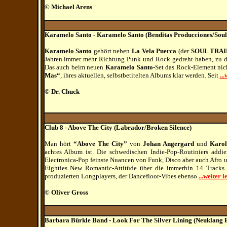
© Michael Arens
Karamelo Santo - Karamelo Santo (Benditas Producciones/Soulf
Karamelo Santo
gehört neben
La Vela Puerca
(der
SOUL TRAI
Jahren immer mehr Richtung Punk und Rock gedreht haben, zu d
Das auch beim neuen
Karamelo Santo
-Set das Rock-Element nich
Mas“
, ihres aktuellen, selbstbetitelten Albums klar werden. Seit
...
© Dr. Chuck
Club 8 - Above The City (Labrador/Broken Silence)
Man hört
“Above The City”
von
Johan Angergard
und
Karol
achtes Album ist. Die schwedischen Indie-Pop-Routiniers addie
Electronica-Pop feinste Nuancen von Funk, Disco aber auch Afro u
Eighties New Romantic-Attitüde über die immerhin 14 Tracks 
produzierten Longplayers, der Dancefloor-Vibes ebenso
...weiter l
© Oliver Gross
Barbara Bürkle Band - Look For The Silver Lining (Neuklang R