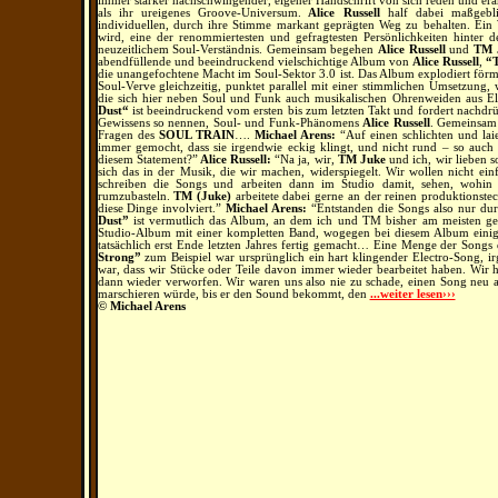
immer stärker nachschwingender, eigener Handschrift von sich reden und erar
als ihr ureigenes Groove-Universum.
Alice Russell
half dabei maßgebli
individuellen, durch ihre Stimme markant geprägten Weg zu behalten. Ei
wird, eine der renommiertesten und gefragtesten Persönlichkeiten hinte
neuzeitlichem Soul-Verständnis. Gemeinsam begehen
Alice Russell
und
TM 
abendfüllende und beeindruckend vielschichtige Album von
Alice Russell
,
“T
die unangefochtene Macht im Soul-Sektor 3.0 ist. Das Album explodiert förm
Soul-Verve gleichzeitig, punktet parallel mit einer stimmlichen Umsetzung
die sich hier neben Soul und Funk auch musikalischen Ohrenweiden aus Ele
Dust“
ist beeindruckend vom ersten bis zum letzten Takt und fordert nachdr
Gewissens so nennen, Soul- und Funk-Phänomens
Alice Russell
. Gemeinsam
Fragen des
SOUL TRAIN
….
Michael Arens:
“Auf einen schlichten und la
immer gemocht, dass sie irgendwie eckig klingt, und nicht rund – so au
diesem Statement?”
Alice Russell:
“Na ja, wir,
TM Juke
und ich, wir lieben s
sich das in der Musik, die wir machen, widerspiegelt. Wir wollen nicht ei
schreiben die Songs und arbeiten dann im Studio damit, sehen, wohi
rumzubasteln.
TM (Juke)
arbeitete dabei gerne an der reinen produktionste
diese Dinge involviert.”
Michael Arens:
“Entstanden die Songs also nur dur
Dust”
ist vermutlich das Album, an dem ich und TM bisher am meisten gea
Studio-Album mit einer kompletten Band, wogegen bei diesem Album einige 
tatsächlich erst Ende letzten Jahres fertig gemacht… Eine Menge der Son
Strong”
zum Beispiel war ursprünglich ein hart klingender Electro-Song, 
war, dass wir Stücke oder Teile davon immer wieder bearbeitet haben. W
dann wieder verworfen. Wir waren uns also nie zu schade, einen Song neu an
marschieren würde, bis er den Sound bekommt, den
...weiter lesen›››
© Michael Arens