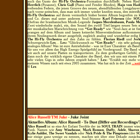
auch das Gusto der
Hi-Fly Orchestra
-Formation durchfließt. Neben Rie
Herrlich
(Posaune),
Chris Gall
(Piano und Fender Rhodes),
Hajo von Had
treibenden Federn, die jenen Groove des neuen, abendfüllenden Longplaye
nach vorne peitschen, dass man sich immer wieder kneifen muss, den mitreiß
Hi-Fly Orchestra
s auf ihrem vermutlich bisher besten Album begreifen zu 
und Co. dieses mal unter anderem Soul-Stimme
Karl Frierson
(der
SOU
Ehefrau der brasilianischen Musik-Legende
Jaques Morelenbaum
,
Paula M
Zwei wiederholte male), ein, den Sound des zwölf Titel langen neuen Sets
der musikalischen Marschrichtung von
“Get Ready“
wie “Soul-Jazz at ist fi
prangen auf dem Album und lassen keinerlei Missverständnisse aufkomme
ihrem Neulingswerk derart ausgefeilt, zugleich analog und wunderbar erdi
The Hi-Fly Orchestra
auf den Zahn zu fühlen.
Florian Riedl
und
Jer
Schwergewicht
Lex
…
Lex:
“Glückwunsch zu
“Get Ready“
- ein sehr gelun
analoges Album! Was ist eure Antriebsfeder - was ist Euer Charakter als Band
für uns vor allem das High Energy-Spielgefühl im Vordergrund. Die Band w
wir auch auf unsere Platten zu transportieren. Zu dem großartigen Gefühl,
dann noch der wirklich eigene Charakter der Band, den wir uns mit einem 
sehr vielen Gigs in zehn Jahren erspielt haben.“
Lex:
“Erzählt mir mehr 
meinem Wissen nach seit etwa 2005 zusammen. Was hat sich in der Zeit
...wei
© Lex
Alice Russell/TM Juke
- Juke Joint
Aktuelles Album: Alice Russell - To Dust (Differ-ant Record
ings
/
Alice Russell
ist so eine Art Enfant Terrible der im
SOUL TRAIN
immer wiede
Funk. Namen wie
Amy Winehouse
,
Mark Ronson
,
Duffy
,
Adele
,
Sharon
Kylie Auldist
,
The Sweet Vandals
oder
Nick Pride & The Pimptones
(der
S
nur einige ganz wenige zu nennen, machen seit über eine Dekade zunächst 