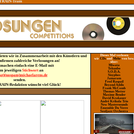
L TRAIN-Team
ieten wir in Zusammenarbeit mit den Künstlern und
Dieses Mal verlosen
wir
CDs
und
Mehr
von bzw
enfirmen zahlreiche Verlosungen an!
über
:
machen einfach eine E-Mail mit
Miwata
Tokunbo
m jeweiligen
Stichwort
an
S.O.D.A.
(at)(nospam)michaelarens.de
Sisyphos
Jamaram
senden.
Fred Raspail
AIN-Redaktion wünscht viel Glück!
Beyond Addis
Frank McComb
Thomas Motter
Maxime Bender
David Krakauer
André Krikula Trio
New Mastersounds
Ensemble Du Verre
Souljazz Orchestra