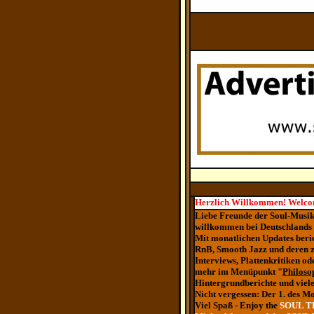
Herzlich Willkommen! Welco
Liebe Freunde der Soul-Musik
willkommen bei Deutschlands
Mit monatlichen Updates beri
RnB, Smooth Jazz und deren z
Interviews, Plattenkritiken o
mehr im Menüpunkt "
Philoso
Hintergrundberichte und viele
Nicht vergessen: Der 1. des Mo
Viel Spaß - Enjoy the
SOUL T