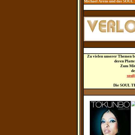
Michael Arens und das SOU
Zu vielen unserer Themen b
deren Platt
Zum Mit
de
soul
Die SOUL TR