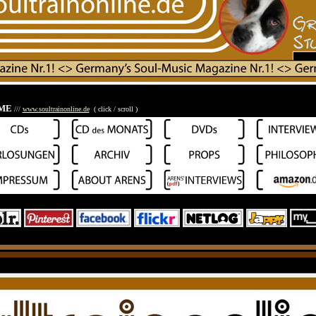
OME
///
www.soultrainonline.de
( click / scroll )