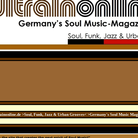
ainonline.de >Soul, Funk, Jazz & Urban Grooves< >Germany's Soul Music Mag