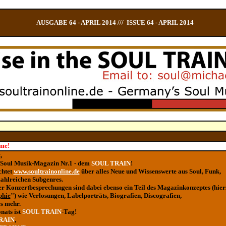
AUSGABE 64 - APRIL 2014 /// ISSUE 64 - APRIL 2014
me!
,
 Soul Musik-Magazin Nr.1 - dem
SOUL TRAIN
!
chtet
www.soultrainonline.de
über alles Neue und Wissenswerte aus Soul, Funk,
ahlreichen Subgenres.
der Konzertbesprechungen sind dabei ebenso ein Teil des Magazinkonzeptes (hier
phie
") wie Verlosungen, Labelporträts, Biografien, Discografien,
s mehr.
nats ist
SOUL TRAIN
-Tag!
RAIN
,