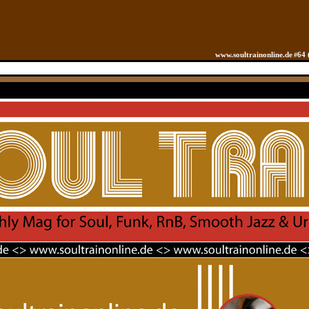
www.soultrainonline.de
64 
#