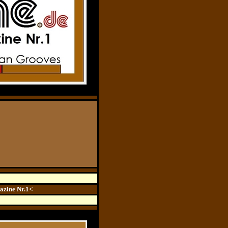
c
c
azine Nr.1<
c