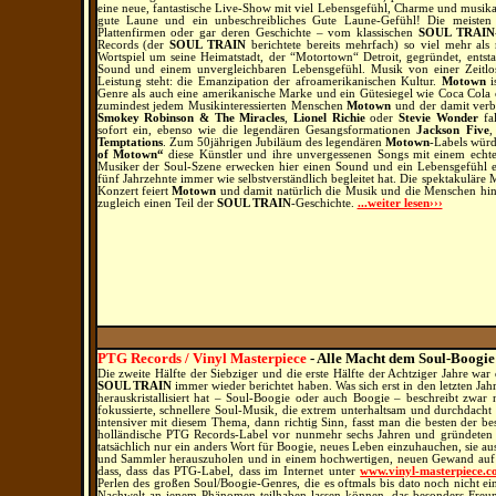
eine neue, fantastische Live-Show mit viel Lebensgefühl, Charme und musikali
gute Laune und ein unbeschreibliches Gute Laune-Gefühl!
Die meisten M
Plattenfirmen oder gar deren Geschichte – vom klassischen
SOUL TRAIN
Records (der
SOUL TRAIN
berichtete bereits mehrfach) so viel mehr als
Wortspiel um seine Heimatstadt, der “Motortown“ Detroit, gegründet, entst
Sound und einem unvergleichbaren Lebensgefühl. Musik von einer Zeitlosig
Leistung steht: die Emanzipation der afroamerikanischen Kultur.
Motown
i
Genre als auch eine amerikanische Marke und ein Gütesiegel wie Coca Cola 
zumindest jedem Musikinteressierten Menschen
Motown
und der damit verb
Smokey Robinson & The Miracles
,
Lionel Richie
oder
Stevie Wonder
fal
sofort ein, ebenso wie die legendären Gesangsformationen
Jackson Five
Temptations
. Zum 50jährigen Jubiläum des legendären
Motown
-Labels würd
of Motown“
diese Künstler und ihre unvergessenen Songs mit einem echte
Musiker der Soul-Szene erwecken hier einen Sound und ein Lebensgefühl er
fünf Jahrzehnte immer wie selbstverständlich begleitet hat. Die spektakulä
Konzert feiert
Motown
und damit natürlich die Musik und die Menschen hinte
zugleich einen Teil der
SOUL TRAIN
-Geschichte.
...weiter lesen›››
PTG Records / Vinyl Masterpiece
- Alle Macht dem Soul-Boogie
Die zweite Hälfte der Siebziger und die erste Hälfte der Achtziger Jahre war
SOUL TRAIN
immer wieder berichtet haben. Was sich erst in den letzten Jah
herauskristallisiert hat – Soul-Boogie oder auch Boogie – beschreibt zwar
fokussierte, schnellere Soul-Musik, die extrem unterhaltsam und durchdacht u
intensiver mit diesem Thema, dann richtig Sinn, fasst man die besten der b
holländische PTG Records-Label vor nunmehr sechs Jahren und gründeten si
tatsächlich nur ein anders Wort für Boogie, neues Leben einzuhauchen, sie au
und Sammler herauszuholen und in einem hochwertigen, neuen Gewand auf d
dass, dass das PTG-Label, dass im Internet unter
www.vinyl-masterpiece.
Perlen des großen Soul/Boogie-Genres, die es oftmals bis dato noch nicht e
Nachwelt an jenem Phänomen teilhaben lassen können, das besonders Freu