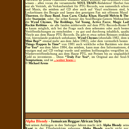
wissen – allen voran die versammelte
SOUL TRAIN
-Redaktion! Hierbei fu
nur als Vertrieb, als Verkaufseinheit für PTG Records, was namentlich sch
und Maxis, die seitdem auf CD aber auch auf Vinyl erschienen sind, b
Leckerbissen des Boogie und lassen den geneigten Fan mit offenem Mund
Thurston
, die
Dazz Band
,
Jean Carn
,
Chaka Khan
,
Harold Melvin & The 
oder
Starpoint
, oder, für echte Kenner des Soul/Boogie-Genres Weihnachte
die
Wynd Chymes
,
The Reddings
,
Val Young
,
Active Force
,
Magic Lad
Rockie Robbins
- sie alle fanden mittlerweile auf dem PTG Records-Roster Pl
es kaum möglich, sich bei der Frage nach dem seltensten oder auch besten
Veröffentlichungen zu entscheiden – zu gut und durchweg inhaltlich, quali
Vinyle aus dem Hause PTG Records. Da gibt es etwa neben Reissues erstkla
von, hierzulande praktisch unbekannt,
Wynd Chymes
(ebenfalls 1982, dem in
Mine Bop!“
einmal mehr aus dem Jahre 1982), oder dem vermutlich beste
Things Happen In Time“
von 1981 auch wirkliche echte Raritäten wie de
For You“
aus dem Jahre 1984, das seitdem, kann man den Informationen,
einziges mal auf CD verlegt wurde und seitdem hoffnungslos vergriffen is
Wiederveröffentlichung aus dem Hause PTG, mit Preisen bis zu unglaublich
Geld zu investieren…
Denn
“Truly For You“
, im Original aus der Soul-
Temptations
, und ist
...weiter lesen›››
© Michael Arens
Alpha Blondy
- Jamaican Reggae African Style
Seit seinen Anfängen in den Siebziger Jahren macht sich
Alpha Blondy
sein
Koné
in der Elfenbeinküste geborene
Alpha Blondy
macht nicht nur 