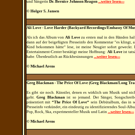
und Sängerin
Dr. Bernice Johnson Reagon
...weiter lesen›››
© Holger S. Jansen
Ali Love - Love Harder (Backyard Recordings/Embassy Of Mus
Als ich das Album von
Ali Love
zu ersten mal in den Händen halte
dann auf der beigefügten Presseinfo den Kommentar “es klingt, 
Kind bekommen hätte“ lese, ist meine Neugier sofort geweckt. 
Entertainment-Center bestätigt meine Hoffnung:
Ali Love
ist tats
habe. Überdeutlich an Rückbesinnungen
...weiter lesen›››
© Michael Arens
Greg Blackman - The Price Of Love (Greg Blackman/Long Tra
Es gibt sie noch. Künstler, denen es wirklich um Musik und ni
geht.
Greg Blackman
ist so jemand. Der Sänger, Songschrei
präsentiert mit
“The Price Of Love“
sein Debütalbum, das in se
Presseinfo verkündet, ein eindeutig zu identifizierendes Soul-Albu
Pop, Rock, Ska, experimenteller Musik und Latin
...weiter lesen›››
© Michael Arens