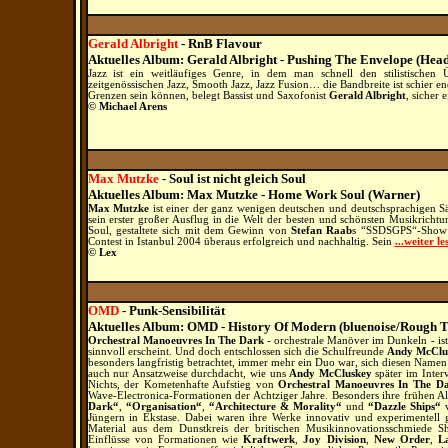
Gerald Albright
- RnB Flavour
Aktuelles Album: Gerald Albright - Pushing The Envelope (He
Jazz ist ein weitläufiges Genre, in dem man schnell den stilistischen
zeitgenössischen Jazz, Smooth Jazz, Jazz Fusion… die Bandbreite ist schier en
Grenzen sein können, belegt Bassist und Saxofonist
Gerald Albright
, sicher 
© Michael Arens
Max Mutzke
- Soul ist nicht gleich Soul
Aktuelles Album: Max Mutzke - Home Work Soul (Warner)
Max Mutzke
ist einer der ganz wenigen deutschen und deutschsprachigen Säng
sein erster großer Ausflug in die Welt der besten und schönsten Musikrichtun
Soul, gestaltete sich mit dem Gewinn von
Stefan Raab
s “SSDSGPS“-Show u
Contest in Istanbul 2004 überaus erfolgreich und nachhaltig. Sein
...weiter le
© Lex
OMD
- Punk-Sensibilität
Aktuelles Album: OMD - History Of Modern (bluenoise/Rough T
Orchestral Manoeuvres In The Dark
- orchestrale Manöver im Dunkeln - is
sinnvoll erscheint. Und doch entschlossen sich die Schulfreunde
Andy McClu
besonders langfristig betrachtet, immer mehr ein Duo war, sich diesen Namen 
auch nur Ansatzweise durchdacht, wie uns
Andy McCluskey
später im Inter
Nichts, der Kometenhafte Aufstieg von
Orchestral Manoeuvres In The D
Wave-Electronica-Formationen der Achtziger Jahre. Besonders ihre frühen Alb
Dark“
,
“Organisation“
,
“Architecture & Morality“
und
“Dazzle Ships“
v
Jüngern in Ekstase. Dabei waren ihre Werke innovativ und experimentell g
Material aus dem Dunstkreis der britischen Musikinnovationsschmiede Sh
Einflüsse von Formationen wie
Kraftwerk
,
Joy Division
,
New Order
,
L