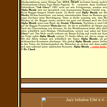
Musiktraditionen seiner Heimat (der
SOUL TRAIN
berichtete bereits mehrf
Elfenbeinküste-Ghana-Togo-Benin-Nigeria). Er vermischt diese Einflüsse
Debütalbum
“Jah Glory“
1982 nicht nur sein Erfolgsrezept, sondern auch
Alpha Blondy
stets nur sporadisch vom konsequenten Reggae-Umfeld weg, w
Roots Reggae-Jüngern beliebt macht. Zu Recht wird
Alpha Blondy
seit di
Marley
Afrikas bezeichnet, was seinen internationalen Status im Business ge
sogar durchaus seine Berechtigung. Denn es dürfte unstrittig sein, dass Bl
Musiker ist, der Reggae macht, sondern mit ganz viel Abstand auch der Erfol
Alpha Blondy
seine erste Band, die
Atomic Vibrations
. Nachdem er nach Libe
auf die Reggae-Formation
Monyaka
traf, für die er schließlich als Sänger po
Nach der Überwindung von diversen, für das Musikbusiness leider allzu übl
Jahre schließlich nach Abidjan, Elfenbeinküste, zurück und nahm mit Kün
Glory“
auf. Das Werk wurde weltweit ein Riesen-Erfolg und wurde mit Ausz
der Folge nahm
Alpha Blondy
weitere 13 Studio-Alben auf, davon einige 
Mit den Alben festigte sich schließlich der Status
Alpha Blondy
s als gr
afrikanischen Kontinents überhaupt. Wie global
Alpha Blondy
seinen Auftra
in den Fokus der Aufmerksamkeit der Menschen zu rücken und diese zugleich
sich stets während seiner zahlreichen Konzerte:
Alpha Blondy
...weiter lesen›
© Dr. Chuck