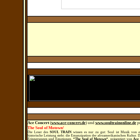
Ace Concert
(
www.ace-concert.de
)
und
www.soultrainonline.de
p
The Soul of Motown
!
Die Leser des
SOUL TRAIN
wissen es nur zu gut: Soul ist Musik von ein
historische Leistung steht: die Emanzipation der afroamerikanischen Kultur.
Erinnerungen und Emotionen.
“The Soul of Motown“
, präsentiert von
Ace