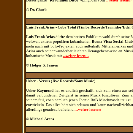
Dieses ganze
“Revolution Disco“
-Ding, das vom
...weiter lesen›››
© Dr. Chuck
Luis Frank Arias - Cuba Total (Timba Records/Termidor/Edel C
Luis Frank Arias
dürfte dem breiten Publikum wohl durch seine Mi
weltweit extrem populären kubanischen
Buena Vista Social Club
mehr auch mit Solo-Projekten auch außerhalb Mittelamerikas u
Arias
auch seiner wunderbar leichten Herangehensweise an Musik
kubanische Musik mit
...weiter lesen›››
© Holger S. Jansen
Usher - Versus (Jive Records/Sony Music)
Usher Raymond
hat es endlich geschafft, sich zum einen aus s
damit verbundenen Zeitgeist in seiner Musik loszulösen. Zum a
seinem Stil, eben nämlich jenen Teenie-RnB-Mischmasch treu zu b
entwickeln. Das alles hört sich seltsam und kaum nachvollziehba
allerdings geradezu befreiend.
...weiter lesen›››
© Michael Arens