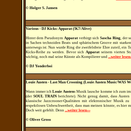
© Holger S. Jansen
Various - DJ Kicks: Apparat (!K7/Alive)
Hinter dem Pseudonym
Apparat
verbirgt sich
Sascha Ring
, der 
in Sachen technoiden Beats und sphärischem Groove mit starkem
unterwegs ist. Nun wurde Ring die zweifelsfreie Ehre zuteil, ein T
Kicks-Reihe zu werden. Bevor sich
Apparat
seinem vierten St
wichtig, noch mal seine Künste als Kompilierer und
...weiter lesen›
© DJ Yonderboi
Louie Austen - Last Man Crooning (Louie Austen Music/WAS W
Wann immer ich
Louie Austen
s Musik lausche komme ich zum imm
(der
SOUL TRAIN
berichtete). Nicht genug damit, dass Austen
klassische Jazzcrooner-Qualitäten mit elektronischer Musik z
respektlosen Unbeschwertheit, dass man meinen könnte, es hier 
Doch weit gefehlt. Denn
...weiter lesen›››
© Oliver Gross