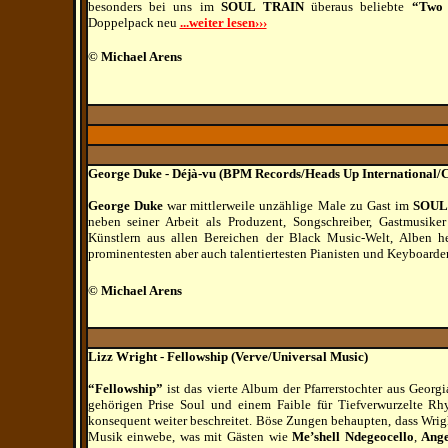
besonders bei uns im
SOUL TRAIN
überaus beliebte
“Two 
Doppelpack neu
...weiter lesen›››
© Michael Arens
George Duke -
Déjà
-
vu (BPM Records/Heads Up International/
George Duke
war mittlerweile unzählige Male zu Gast im
SOUL
neben seiner Arbeit als Produzent, Songschreiber, Gastmusike
Künstlern aus allen Bereichen der Black Music-Welt, Alben her
prominentesten aber auch talentiertesten Pianisten und Keyboarde
© Michael Arens
Lizz Wright - Fellowship (Verve/Universal Music)
“Fellowship”
ist das vierte Album der
Pfarrerstochter aus Georg
gehörigen Prise Soul und einem Faible für Tiefverwurzelte R
konsequent weiter beschreitet. Böse Zungen behaupten, dass Wrigh
Musik einwebe, was mit Gästen wie
Me’shell Ndegeocello
,
Ange