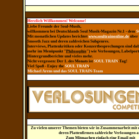
Herzlich Willkommen! Welcome!
Liebe Freunde der Soul-Musik,
willkommen bei Deutschlands Soul Musik-Magazin Nr.1 - dem
S
Mit monatlichen Updates berichtet
www.soultrainonline.de
über 
Smooth Jazz und deren zahlreichen Subgenres.
Interviews, Plattenkritiken oder Konzertbesprechungen sind dab
mehr im Menüpunkt "
Philosophie
") wie Verlosungen, Labelportr
Hintergrundberichte und vieles mehr.
Nicht vergessen: Der 1. des Monats ist
SOUL TRAIN
-Tag!
Viel Spaß - Enjoy the
SOUL TRAIN
,
Michael Arens und das SOUL TRAIN-Team
Zu vielen unserer Themen bieten wir in Zusammenarbeit mit 
deren Plattenfirmen zahlreiche Verlosungen a
Zum Mitmachen einfach eine Email mit