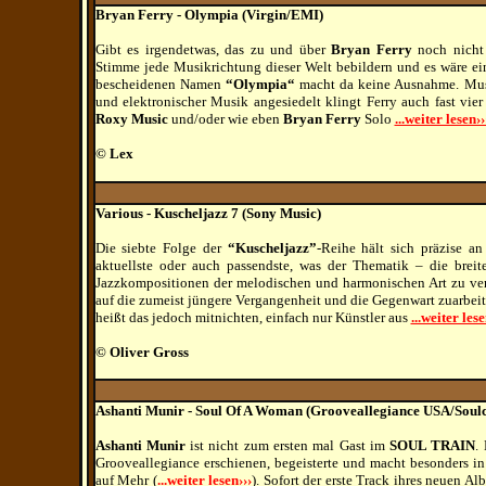
Bryan Ferry - Olympia (Virgin/EMI)
Gibt es irgendetwas, das zu und über
Bryan Ferry
noch nicht
Stimme jede Musikrichtung dieser Welt bebildern und es wäre e
bescheidenen Namen
“Olympia“
macht da keine Ausnahme. Musi
und elektronischer Musik angesiedelt klingt Ferry auch fast vi
Roxy Music
und/oder wie eben
Bryan Ferry
Solo
...weiter lesen››
© Lex
Various - Kuscheljazz 7 (Sony Music)
Die siebte Folge der
“Kuscheljazz”
-Reihe hält sich präzise an
aktuellste oder auch passendste, was der Thematik – die brei
Jazzkompositionen der melodischen und harmonischen Art zu ver
auf die zumeist jüngere Vergangenheit und die Gegenwart zuarbeit
heißt das jedoch mitnichten, einfach nur Künstler aus
...weiter lese
© Oliver Gross
Ashanti Munir - Soul Of A Woman (Grooveallegiance USA/Soul
Ashanti Munir
ist nicht zum ersten mal Gast im
SOUL TRAIN
.
Grooveallegiance erschienen, begeisterte und macht besonders in
auf Mehr (
...weiter lesen›››
). Sofort der erste Track ihres neuen A