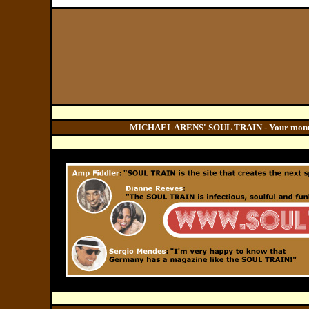
MICHAEL ARENS' SOUL TRAIN - Your monthly