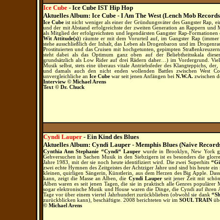
Ice Cube
- Ice Cube IST Hip Hop
Aktuelles Album: Ice Cube - I Am The West (Lench Mob Records
Ice Cube
ist nicht weniger als einer der Gründungsväter des Gangster Rap, 
und der mit Abstand erfolgreichste der zweiten Generation an Rappern u
als Mitglied der erfolgreichsten und legendärsten Gangster Rap-Formationen
Wit Attitude(s)
) räumte er mit dem Vorurteil auf, im Gangster Rap (immer
stehe ausschließlich der Inhalt, das Leben als Drogenbaron und im Drogenraus
Prostituierten und das Cruisen mit hochgetunten, gepimpten Straßenkreuze
steht dabei als das Optimum ganz oben auf der Beliebtheitsskala dies
grundsätzlich als Low Rider auf drei Rädern daher…) im Vordergrund. Vi
Musik selbst, stets eine überaus vitale Antriebsfeder des Klangteppichs, der
und damals auch den nicht enden wollenden Battles zwischen West Coa
unvergleichliche an
Ice Cube
war seit jenen Anfängen bei
N.W.A.
zwischen 
Interview © Michael Arens
Text © Dr. Chuck
Cyndi Lauper
- Ein Kind des Blues
Aktuelles Album: Cyndi Lauper - Memphis Blues (Naive Records
Cynthia Ann Stephanie “Cyndi“ Lauper
wurde in Brooklyn, New York geb
Gehversuchen in Sachen Musik in den Siebzigern ist es besonders die glorre
Jahre 1983, mit der sie noch heute identifiziert wird. Die zwei Superhits
“Gi
zwei echte Hymnen des Zeitgeistes der Achtziger Jahre und sind bis heute ein
kleinen, quirligen Sängerin, Künstlerin, aus dem Herzen des Big Apple. Das
kann, zeigt die Masse an Alben, die
Cyndi Lauper
seit jener Zeit mit schö
Alben waren es seit jenen Tagen, die sie in praktisch alle Genres populärer
sogar elektronische Musik und House waren die Dinge, die Cyndi auf ihren Al
Tage vor über einem viertel Jahrhundert zurückblieben (obwohl sie dank
“Sh
zurückblicken kann), beschäftigte. 2008 berichteten wir im
SOUL TRAIN
übe
© Michael Arens