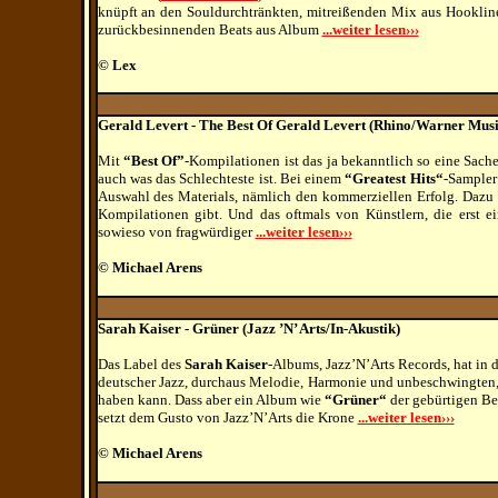
knüpft an den Souldurchtränkten, mitreißenden Mix aus Hooklines
zurückbesinnenden Beats aus Album
...weiter lesen›››
© Lex
Gerald Levert - The Best Of Gerald Levert (Rhino/Warner Musi
Mit
“Best Of”
-Kompilationen ist das ja bekanntlich so eine Sach
auch was das Schlechteste ist. Bei einem
“Greatest Hits“
-Sampler 
Auswahl des Materials, nämlich den kommerziellen Erfolg. Dazu k
Kompilationen gibt. Und das oftmals von Künstlern, die erst 
sowieso von fragwürdiger
...weiter lesen›››
© Michael Arens
Sarah Kaiser - Grüner (Jazz ’N’ Arts/In-Akustik)
Das Label des
Sarah Kaiser
-Albums, Jazz’N’Arts Records, hat in 
deutscher Jazz, durchaus Melodie, Harmonie und unbeschwingten, 
haben kann. Dass aber ein Album wie
“Grüner“
der gebürtigen Ber
setzt dem Gusto von Jazz’N’Arts die Krone
...weiter lesen›››
© Michael Arens