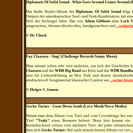
Diplomats Of Solid Sound - What Goes Around Comes Around (
Das fünfte Studio-Album der
Diplomats Of Solid Sound
folgt 
Outputs der amerikanischen Soul- und Funk-Kombination mit ein
Stile der Sechziger Jahre. Das von
Adam Gibbons
alias
Lack O
umgesetzten, überaus druckvollen, handgemachten und
...weiter l
© Dr. Chuck
Fay Claassen - Sing!
(Challenge Records/Sunny Moon)
Man müsste schon sehr weit ausholen, um sich der Geschichte 
Claassen
und die
WDR Big Band
aus Köln und das
WDR Rundfun
eine Art Liebeserklärung an New York und dessen musikalisches 
eindrucksvoll Songmaterial klassischer Couleur aus
...weiter lesen›
© Holger S. Jansen
Gecko Turner - Gone Down South (Love Monk/Nova Media)
Nimmt man dem Album vom Titel und vom Coverdesign her erst e
Titel
“Truly“
eines Besseren beleert. Denn hier kommt ein w
beeindruckend virtuos vom nächsten Titel, der jeder stilistischen
dass sich
Gecko Turner
s Stil nach seinem letzten Album vor vier
.