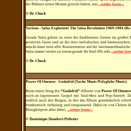
die Bühnen seiner Heimat gerockt haben, was
...weiter lesen›››
© Dr. Chuck
Various - Salsa Explosion! The Salsa Revolution 1969-1984 (Re-
Gerade Salsa gehört zu einer der dankbarsten Genres im großen
positiven Gusto und an der stets melodischen und harmonischen,
mischt dann trotz aller Konzentration auf die lateinamerikanische
Salsa immer wieder zu einem gerade für Soul-DJs sehr
...weiter lese
© Dr. Chuck
Power Of Oneness - Godafrid (Tacho Music/Polyglobe Music)
Beim ersten Song des
“Godafrid”
-Albums von
Power Of Onenes
noch an lupenreinen Gospel mit Soul-Herz und Pop-Antrieb. D
endlich auch den Reigen, in den das Album grundsätzlich schielt
bombastisch, tiefsinnig und entspannend. Dabei ist von Chören b
Klangkörpern alles dabei,
...weiter lesen›››
© Dominique Dombert-Pelletier