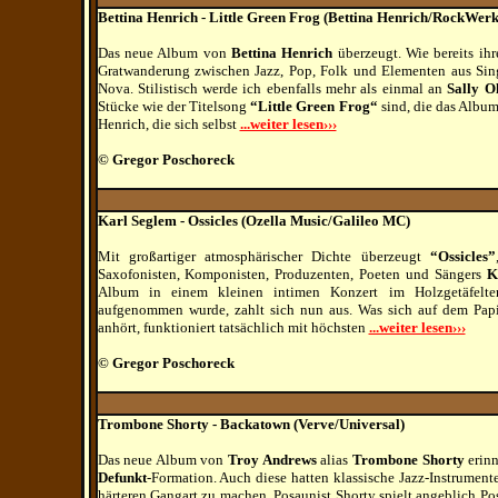
Bettina Henrich - Little Green Frog (Bettina Henrich/RockWer
Das neue Album von
Bettina Henrich
überzeugt. Wie bereits ihr
Gratwanderung zwischen Jazz, Pop, Folk und Elementen aus Sing
Nova. Stilistisch werde ich ebenfalls mehr als einmal an
Sally Ol
Stücke wie der Titelsong
“Little Green Frog“
sind, die das Album
Henrich, die sich selbst
...weiter lesen›››
© Gregor Poschoreck
Karl Seglem - Ossicles (Ozella Music/Galileo MC)
Mit großartiger atmosphärischer Dichte überzeugt
“Ossicles”
Saxofonisten, Komponisten, Produzenten, Poeten und Sängers
K
Album in einem kleinen intimen Konzert im Holzgetäfelten
aufgenommen wurde, zahlt sich nun aus. Was sich auf dem Papie
anhört, funktioniert tatsächlich mit höchsten
...weiter lesen›››
© Gregor Poschoreck
Trombone Shorty - Backatown (Verve/Universal)
Das neue Album von
Troy Andrews
alias
Trombone Shorty
erinn
Defunkt
-Formation. Auch diese hatten klassische Jazz-Instrume
härteren Gangart zu machen. Posaunist Shorty spielt angeblich Posau