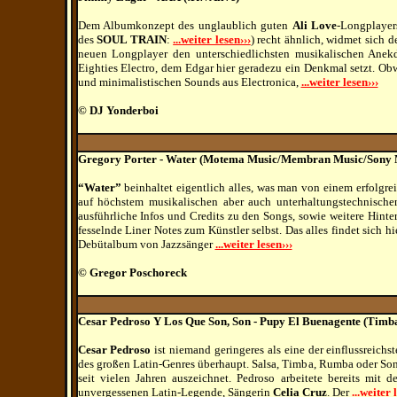
Dem Albumkonzept des unglaublich guten
Ali Love
-Longplaye
des
SOUL TRAIN
:
...weiter lesen›››
) recht ähnlich, widmet sich 
neuen Longplayer den unterschiedlichsten musikalischen Anekd
Eighties Electro, dem Edgar hier geradezu ein Denkmal setzt. Ob
und minimalistischen Sounds aus Electronica,
...weiter lesen›››
© DJ Yonderboi
Gregory Porter - Water (Motema Music/Membran Music/Sony 
“Water”
beinhaltet eigentlich alles, was man von einem erfolg
auf höchstem musikalischen aber auch unterhaltungstechnische
ausführliche Infos und Credits zu den Songs, sowie weitere Hint
fesselnde Liner Notes zum Künstler selbst. Das alles findet sich hie
Debütalbum von Jazzsänger
...weiter lesen›››
© Gregor Poschoreck
Cesar Pedroso Y Los Que Son, Son - Pupy El Buenagente (Timb
Cesar Pedroso
ist niemand geringeres als eine der einflussreic
des großen Latin-Genres überhaupt. Salsa, Timba, Rumba oder Son
seit vielen Jahren auszeichnet. Pedroso arbeitete bereits mit
unvergessenen Latin-Legende, Sängerin
Celia Cruz
.
Der
...weiter 