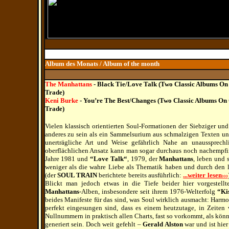
Album des Monats / Album of the month
The Manhattans
- Black Tie/Love Talk (Two Classic Albums O
Trade)
Keni Burke
- You’re The Best/Changes (Two Classic Albums O
Trade)
Vielen klassisch orientierten Soul-Formationen der Siebziger und
anderes zu sein als ein Sammelsurium aus schmalzigen Texten und
unerträgliche Art und Weise gefährlich Nahe an unaussprech
oberflächlichen Ansatz kann man sogar durchaus noch nachempf
Jahre 1981 und
“Love Talk“
, 1979, der
Manhattans
, leben und 
weniger als die wahre Liebe als Thematik haben und durch den
(der
SOUL TRAIN
berichtete bereits ausführlich:
...weiter lesen›››
Blickt man jedoch etwas in die Tiefe beider hier vorgestellt
Manhattans
-Alben, insbesondere seit ihrem 1976-Welterfolg
“Ki
beides Manifeste für das sind, was Soul wirklich ausmacht: Harm
perfekt eingesungen sind, dass es einem heutzutage, in Zeiten
Nullnummern in praktisch allen Charts, fast so vorkommt, als kö
generiert sein. Doch weit gefehlt –
Gerald Alston
war und ist hier