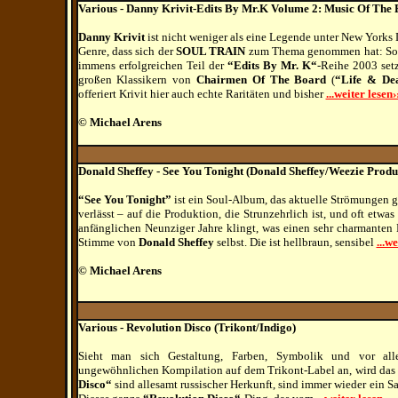
Various - Danny Krivit-Edits By Mr.K Volume 2: Music Of The E
Danny Krivit
ist nicht weniger als eine Legende unter New Yorks DJ
Genre, dass sich der
SOUL TRAIN
zum Thema genommen hat: Soul
immens erfolgreichen Teil der
“Edits By Mr. K“
-Reihe 2003 set
großen Klassikern von
Chairmen Of The Board
(
“Life & De
offeriert Krivit hier auch echte Raritäten und bisher
...weiter lesen›
© Michael Arens
Donald Sheffey - See You Tonight (Donald Sheffey/Weezie Produ
“See You Tonight”
ist ein Soul-Album, das aktuelle Strömungen grö
verlässt – auf die Produktion, die Strunzehrlich ist, und oft etw
anfänglichen Neunziger Jahre klingt, was einen sehr charmanten B
Stimme von
Donald Sheffey
selbst. Die ist hellbraun, sensibel
...we
© Michael Arens
Various - Revolution Disco (Trikont/Indigo)
Sieht man sich Gestaltung, Farben, Symbolik und vor alle
ungewöhnlichen Kompilation auf dem Trikont-Label an, wird das 
Disco“
sind allesamt russischer Herkunft, sind immer wieder ein 