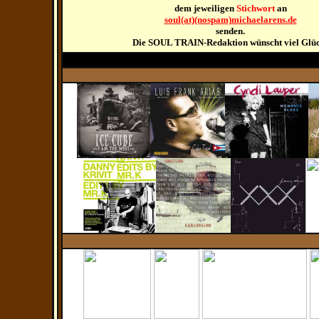
dem jeweiligen
Stichwort
an
soul(at)(nospam)michaelarens.de
senden.
Die SOUL TRAIN-Redaktion wünscht viel Glü