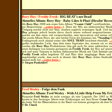
Rory Hoy / Freddy Fresh
- BIG BEAT’s not Dead!
Aktuelles Album: Rory Hoy - Baby Likes It Phat! (Howlin’ Reco
Als
Rory Hoy
2008 sein erstes Solo-Album
“Cosmic Child”
veröffentlichte,
zur Besprechung:
...weiter lesen›››
). Denn der Mix aus elektronischer Musi
Tiefgang machte nicht nur Sinn, sondern zugleich irrsinnigen Spaß. Und d
Hoy
gelangte jedoch bereits davor durch seinen weltweit ausgezeichnete
machte aus ihm einen viel versprechenden, stets innovativen und immer er
Das zweite Album Hoys, der eine leichte Form des Autismus hat,
“Standing 
Erstlingswerk noch einmal weiter (der
SOUL TRAIN
berichtete ebenfalls:
..
greller strahlenden Licht, dass dem eines Superstars des, nennen wir es
werden alle
Rory Hoy
-Produktionen (das gilt auch für seine zahlreichen z
jenen Anfängen von keinem geringeren als
Freddy Fresh
, der Hoy auf sein
sich und seine Visionen in Sachen elektronischer Musik mit Club-Attitüde u
Freddy Fresh
selbst begehrter DJ und Herr über eingängige Beats und
angekündigt wurde, dass noch in diesem Jahr
Rory Hoy
s drittes Studio
einmal mehr bei
...weiter lesen›››
© Jürgen Paulendorf
Fred Wesley
- Folge dem Funk
Aktuelles Album: Fred Wesley - With A Little Help From My F
Posaunist
Fred Wesley
ist nicht weniger als eine Legende. Der 1943 in 
bereits in den Sechziger Jahren erste Erfahrungen mit Jazz-Ikone
Count Bas
als fester Teil der Bläsersektion in der Band von keinem geringeren als dem
© Dr. Chuck