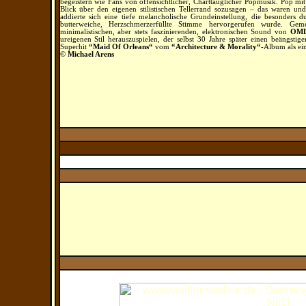
begeistern wie Fans von offensichtlicher, Charttauglicher Popmusik. Pop m
Blick über den eigenen stilistischen Tellerrand sozusagen – das waren u
addierte sich eine tiefe melancholische Grundeinstellung, die besonders 
butterweiche, Herzschmerzerfüllte Stimme hervorgerufen wurde. Gem
minimalistischen, aber stets faszinierenden, elektronischen Sound von
OM
ureigenen Stil herauszuspielen, der selbst 30 Jahre später einen beängstig
Superhit
“Maid Of Orleans“
vom
“Architecture & Morality“
-Album als ei
© Michael Arens