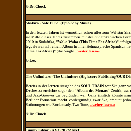
© Dr. Chuck
Shakira - Sale El Sol (Epic/Sony Music)
In den letzten Jahren ist vermutlich schon alles zum Weltstar
Sha
sie Mitte dieses Jahres zusammen mit der Südafrikanischen For
2010 in Südafrika,
“Waka Waka (This Time For Africa)“
erfolgr
legt sie nun mit einem Album in ihrer Heimatsprache Spanisch n
Time For Africa)“
(die Single
...weiter lesen›››
© Lex
The Unlimiters - The Unlimiters (Highscore Publishing/OUR Dis
Bereits in der letzten Ausgabe des
SOUL TRAIN
war Ska ganz vo
Orchestra
erreichte sogar den
“Album des Monats“
-Zenith, was 
und Jazz-Grooves zu begründen war. Ganz ähnlich könnte ma
Berliner Formation macht vordergründig zwar Ska, arbeitet jed
Strömungen wie Rocksteady, Two Tone,
...weiter lesen›››
© Dr. Chuck
Jimmy Edgar - XXX (!K7/Alive)