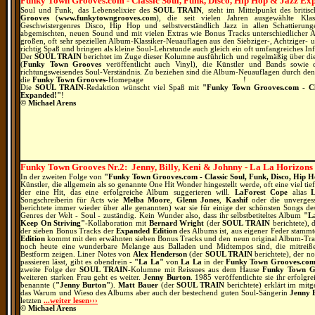
Funky Town Grooves.com - Classic Soul, Funk, Disco, Hip Hop & Jazz Ex
Soul und Funk, das Lebenselixier des
SOUL TRAIN
, steht im Mittelpunkt des britis
Grooves
(
www.funkytowngrooves.com
), die seit vielen Jahren ausgewählte K
Geschwistergenres Disco, Hip Hop und selbstverständlich Jazz in allen Schattieru
abgemischten, neuen Sound und mit vielen Extras wie Bonus Tracks unterschiedlicher 
großen, oft sehr speziellen Album-Klassiker-Neuauflagen aus den Siebziger-, Achtziger- 
richtig Spaß und bringen als kleine Soul-Lehrstunde auch gleich ein oft umfangreiches In
Der
SOUL TRAIN
berichtet im Zuge dieser Kolumne ausführlich und regelmäßig über die 
(
Funky Town Grooves
veröffentlicht auch Vinyl), die Künstler und Bands sowie 
richtungsweisendes Soul-Verständnis.
Zu beziehen sind die Album-Neuauflagen durch den g
die
Funky Town Grooves
-Homepage
www.funkytowngrooves.com
!
Die
SOUL TRAIN
-Redaktion wünscht viel Spaß mit
"Funky Town Grooves.com - Cl
Expanded!"
!
© Michael Arens
Funky Town Grooves Nr.2: Jenny, Billy, Keni & Johnny - La La Horizons
In der zweiten Folge von
"Funky Town Grooves.com - Classic Soul, Funk, Disco, Hip 
Künstler, die allgemein als so genannte One Hit Wonder hingestellt werde, oft eine viel tief
der eine Hit, das eine erfolgreiche Album suggerieren will.
LaForest Cope
alias
Songschreiberin für Acts wie
Melba Moore
,
Glenn Jones
,
Kashif
oder die unverge
berichtete immer wieder über alle genannten) war sie für einige der schönsten Songs de
Genres der Welt - Soul - zuständig. Kein Wunder also, dass ihr selbstbetiteltes Album
"L
Keep On Striving"
-Kollaboration mit
Bernard Wright
(der
SOUL TRAIN
berichtete), 
der sieben Bonus Tracks der
Expanded Edition
des Albums ist, aus eigener Feder stamm
Edition
kommt mit den erwähnten sieben Bonus Tracks und den neun original Album-Track
noch heute eine wunderbare Melange aus Balladen und Midtempos sind, die mitreiß
Bestform zeigen.
Liner Notes von
Alex Henderson
(der
SOUL TRAIN
berichtete), der n
passieren lässt, gibt es obendrein -
"La La"
von
La La
in der
Funky Town Grooves.co
zweite Folge der
SOUL TRAIN
-
Kolumne mit Reissues aus dem Hause
Funky Town Gr
weiteren starken Frau geht es weiter.
Jenny Burton
. 1985 veröffentlichte sie ihr erfolgr
benannte (
"Jenny Burton"
).
Matt Bauer
(der
SOUL TRAIN
berichtete) erklärt im mitg
das Warum und Wieso des Albums aber auch der bestechend guten Soul-Sängerin
Jenny 
letzten
...weiter lesen›››
© Michael Arens