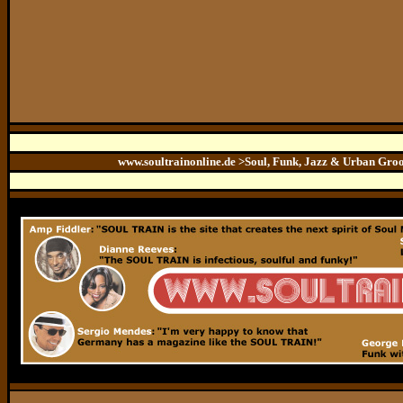
www.soultrainonline.de >Soul, Funk, Jazz & Urban Gr