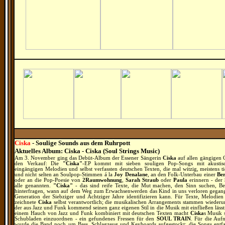
Ciska
- Soulige Sounds aus dem Ruhrpott
Aktuelles Album: Ciska - Ciska (Soul Strings Music)
Am 3. November ging das Debüt-Album der Essener Sängerin
Ciska
auf allen gängigen 
den Verkauf: Die
"Ciska"
-EP kommt mit sieben souligen Pop-Songs mit akustisc
eingängigen Melodien und selbst verfassten deutschen Texten, die mal witzig, meistens t
und nicht selten an Soulpop-Stimmen á la
Joy Denalane
, an den Folk-Unterbau einer
Ber
oder an die Pop-Poesie von
2Raumwohnung
,
Sarah Straub
oder
Paula
erinnern - der
alle genannten.
"Ciska"
- das sind reife Texte, die Mut machen, den Sinn suchen, B
hinterfragen, wann auf dem Weg zum Erwachsenwerden das Kind in uns verloren gegange
Generation der Siebziger und Achtziger Jahre identifizieren kann. Für Texte, Melodie
zeichnete
Ciska
selbst verantwortlich; die musikalischen Arrangements stammen wieder
der aus Jazz und Funk kommend seinen ganz eigenen Stil in die Musik mit einfließen läss
einem Hauch von Jazz und Funk kombiniert mit deutschen Texten macht
Ciska
s Musik 
Schubladen einzuordnen - ein gefundenes Fressen für den
SOUL TRAIN
. Für die Auf
wurde die Band noch um Bass, Schlagzeug und Keyboards aufgestockt; die Songs entfalt