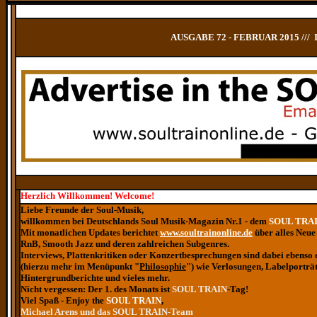
AUSGABE 72 - FEBRUAR 2015 /// 
Herzlich Willkommen! Welcome!
Liebe Freunde der Soul-Musik,
willkommen bei Deutschlands Soul Musik-Magazin Nr.1 - dem
SOUL TRA
Mit monatlichen Updates berichtet
www.soultrainonline.de
über alles Neue
RnB, Smooth Jazz und deren zahlreichen Subgenres.
Interviews, Plattenkritiken oder Konzertbesprechungen sind dabei ebenso 
(hierzu mehr im Menüpunkt "
Philosophie
") wie Verlosungen, Labelporträt
Hintergrundberichte und vieles mehr.
Nicht vergessen: Der 1. des Monats ist
SOUL TRAIN
-Tag!
Viel Spaß - Enjoy the
SOUL TRAIN
,
Michael Arens und das SOUL TRAIN-Team