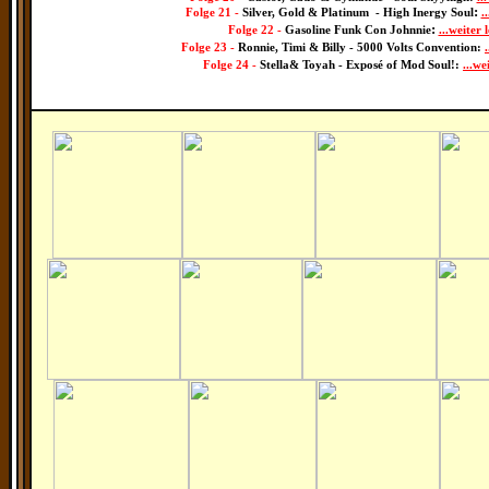
:
F
olge 21 -
Silver, Gold & Platinum - High Inergy Soul
.
:
F
olge 22 -
Gasoline Funk Con Johnnie
...weiter 
F
olge 23 -
Ronnie, Timi & Billy - 5000 Volts Convention:
F
olge 24 -
Stella& Toyah - Exposé of Mod Soul!:
...we