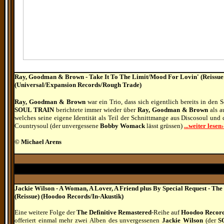
Ray, Goodman & Brown - Take It To The Limit/Mood For Lovin' (Reissue
(Universal/Expansion Records/Rough Trade)
Ray, Goodman & Brown
war ein Trio, dass sich eigentlich bereits in den 
SOUL TRAIN
berichtete immer wieder über
Ray, Goodman & Brown
als a
welches seine eigene Identität als Teil der Schnittmange aus Discosoul und
Countrysoul (der unvergessene
Bobby Womack
lässt grüssen)
...weiter lesen›
© Michael Arens
Jackie Wilson - A Woman, A Lover, A Friend plus By Special Request - The
(Reissue) (Hoodoo Records/In-Akustik)
Eine weitere Folge der
The Definitive Remastered
-Reihe auf
Hoodoo Recor
offeriert einmal mehr zwei Alben des unvergessenen
Jackie Wilson
(der
S