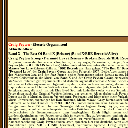
Craig Peyton
- Electric Orgasmisoul
Aktuelle Alben:
Band X - The Best Of Band X (Reissue) (Band X/BBE Records/Alive)
Craig Peyton Group - Pyramid Love (Reissue) (Broken Records/BBE Reco
All jenen, denen der Name von Vibraphonist, Schlagzeuger, Perkussionist, Sänger, S
Peyton
(der
SOUL TRAIN
berichtete) bisher noch nichts sagt seien die beiden neuen 
Masters We Love
-Reissues-Reihe auf
BBE Records
ans Herz gelegt:
"The Best Of Ban
"Pyramid Love"
der
Craig Peyton Group
aus dem Folgejahr 1977. Beide Alben atmen
den Mainstream Jazz und den Jazz Fusion beider Formationen schon damals nutzte, I
Groove-Gedächtnis in die Musik von
Band X
und der
Craig Peyton Group
einzuweben
Maßstäben mitunter gar experimentell und dadurch sagenhaft charmante Sound beider 
selbst entwickelten sogenannten Orgasmitrons, dazu später im Interview mehr), die nun i
Haptik das erneute Licht der Welt erblicken, ist ein sehr eigener, der jedoch so leicht 
Songkreationen, die auch mal wie Blue Eyed Soul mit Latin-Herz oder wie ein Soundtrac
Folgejahren nach der Original-Veröffentlichung der genanten Alben drehte sich Peytons
Dasein als Solo-Musiker, Session-Vibraphonist, Produzent und Ideengeber einer Vielz
Music-Universums, angefangen bei
Dan Hartman
,
Melba Moore
,
Gary Burton
oder
Wil
- allesamt keine Unbekannten im
SOUL TRAIN
- immer mehr um seine Faszination fü
Fotografieren bzw. Filmen. In den Neunziger Jahren begann
Craig Peyton
, aus 
Fotografieren, womit er heute hauptsächlich seine Brötchen verdient, an die Öffentlic
Leidenschaften als Gesamtkunstwerk zum Wegbegleiter.
Earth Flight
nennt sich
Landschaftaufnahmen, von Peyton persönlich im eigenen Flug aufgenommen und mit eigen
diverser Videos und teils dazugehöriger Alben zu veröffentlichen - alleine die
Namensbezeichnung
Craig Peyton
finden lassen, sprechen hier eine deutliche, wenn au
Produktionen (der
SOUL TRAIN
berichtete), verträumte Sprache.
Craig Peyto