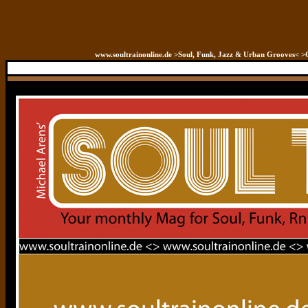
www.soultrainonline.de >Soul, Funk, Jazz & Urban Grooves< >