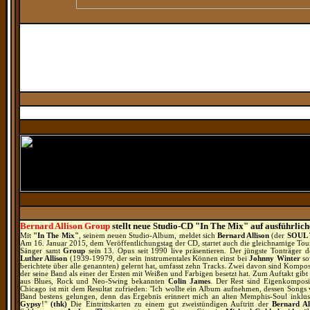
Bernard Allison Group
stellt neue Studio-CD "In The Mix" auf ausführlich
Mit
"In The Mix"
, seinem neuen Studio-Album, meldet sich
Bernard Allison
(der
SOUL
Am 16. Januar 2015, dem Veröffentlichungstag der CD, startet auch die gleichnamige Tour
Sänger samt
Group
sein 13. Opus seit 1990 live präsentieren. Der jüngste Tonträger
Luther Allison
(1939-19979, der sein instrumentales Können einst bei
Johnny Winter
so
berichtete über alle genannten) gelernt hat, umfasst zehn Tracks. Zwei davon sind Kompos
der seine Band als einer der Ersten mit Weißen und Farbigen besetzt hat. Zum Auftakt gibt 
aus Blues, Rock und Neo-Swing bekannten
Colin James
. Der Rest sind Eigenkompos
Chicago ist mit dem Resultat zufrieden: "Ich wollte ein Album aufnehmen, dessen Songs v
Band bestens gelungen, denn das Ergebnis erinnert mich an alten Memphis-Soul inklu
Gypsy
!"
(thk)
Die Eintrittskarten zu einem gut zweistündigen Auftritt der
Bernard Al