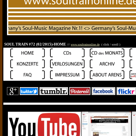
SOUL TRAIN #72 (02/2015)-HOME
///
www.soultrainonline.de
( click / scroll )