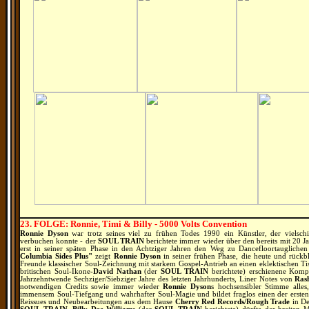
23. FOLGE: Ronnie, Timi & Billy - 5000 Volts Convention
Ronnie Dyson
war trotz seines viel zu frühen Todes 1990 ein Künstler, der vielsch
verbuchen konnte - der
SOUL TRAIN
berichtete immer wieder über den bereits mit 20 J
erst in seiner späten Phase in den Achtziger Jahren den Weg zu Dancefloortauglichen
Columbia Sides Plus"
zeigt
Ronnie Dyson
in seiner frühen Phase, die heute und rückbl
Freunde klassischer Soul-Zeichnung mit starkem Gospel-Antrieb an einen eklektischen Ti
britischen Soul-Ikone-
David Nathan
(der
SOUL TRAIN
berichtete) erschienene Komp
Jahrzehntwende Sechziger/Siebziger Jahre des letzten Jahrhunderts, Liner Notes von
Ras
notwendigen Credits sowie immer wieder
Ronnie Dyson
s hochsensibler Stimme alles
immensem Soul-Tiefgang und wahrhafter Soul-Magie und bildet fraglos einen der erste
Reissues und Neubearbeitungen aus dem Hause
Cherry Red Records/Rough Trade
in De