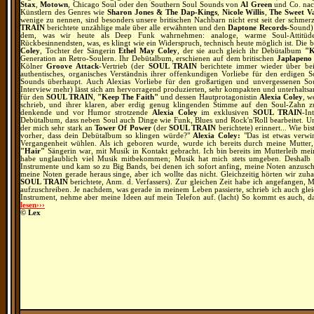
Stax
,
Motown
, Chicago Soul oder den Southern Soul Sounds von
Al Green
und Co. nac
Künstlern des Genres wie
Sharon Jones & The Dap-Kings
,
Nicole Willis
,
The Sweet V
wenige zu nennen, sind besonders unsere britischen Nachbarn nicht erst seit der schmer
TRAIN
berichtete unzählige male über alle erwähnten und den
Daptone
Records
-Sound)
dem, was wir heute als Deep Funk wahrnehmen: analoge, warme Soul-Attitüd
Rückbesinnendsten, was, es klingt wie ein Widerspruch, technisch heute möglich ist. Die 
Coley
, Tochter der Sängerin
Ethel May Coley
, der sie auch gleich ihr Debütalbum
"K
Generation an Retro-Soulern. Ihr Debütalbum, erschienen auf dem britischen
Japlapeno
Kölner
Groove Attack
-Vertrieb (der
SOUL TRAIN
berichtete immer wieder über bei
authentisches, organisches Verständnis ihrer offenkundigen Vorliebe für den erdigen
Sounds überhaupt. Auch Alexias Vorliebe für den großartigen und unvergessenen So
Interview mehr) lässt sich am hervorragend produzierten, sehr kompakten und unterhalts
für den
SOUL TRAIN
,
"Keep The Faith"
und dessen Hautprotagonistin
Alexia Coley
, w
schrieb, und ihrer klaren, aber erdig genug klingenden Stimme auf den Soul-Zahn z
denkende und vor Humor strotzende
Alexia Coley
im exklusiven
SOUL TRAIN
-Int
Debütalbum, dass neben Soul auch Dinge wie Funk, Blues und Rock'n'Roll bearbeitet. U
der mich sehr stark an
Tower Of Power
(der
SOUL TRAIN
berichtete) erinnert... Wie b
vorher, dass dein Debütalbum so klingen würde?"
Alexia Coley:
"Das ist etwas verw
Vergangenheit wühlen. Als ich geboren wurde, wurde ich bereits durch meine Mutter, 
"Hair"
Sängerin war, mit Musik in Kontakt gebracht. Ich bin bereits im Mutterleib mei
habe unglaublich viel Musik mitbekommen; Musik hat mich stets umgeben. Deshalb ha
Instrumente und kam so zu Big Bands, bei denen ich sofort anfing, meine Noten anzuschr
meine Noten gerade heraus singe, aber ich wollte das nicht. Gleichzeitig hörten wir zuha
SOUL TRAIN
berichtete, Anm. d. Verfassers). Zur gleichen Zeit habe ich angefangen,
aufzuschreiben. Je nachdem, was gerade in meinem Leben passierte, schrieb ich auch gleich
Instrument, nehme aber meine Ideen auf mein Telefon auf. (lacht) So kommt es auch, das
lesen›››
© Lex