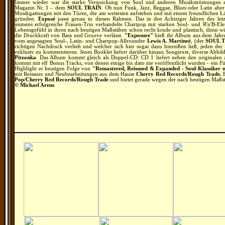
Immer wieder war die starke Verquickung von Soul und anderen Musikströmungen 
Magazin Nr. 1 – dem
SOUL TRAIN
. Ob nun Funk, Jazz, Reggae, Blues oder Latin aber 
Musikgattungen mit den Türen, die am weitesten aufstehen und mit einem freundlichen 
gründen.
Exposé
passt genau in diesen Rahmen. Das in den Achtziger Jahren des let
immens erfolgreiche Frauen-Trio verbandelte Chartpop mit starken Soul- und R'n'B-Elem
Lebensgefühl in ihren nach heutigen Maßstäben schon recht krude und plastisch, dünn w
die Druckkraft von Bass und Groove verlässt.
"Exposure"
hieß ihr Album aus dem Jahre
vom angesagten Soul-, Latin- und Chartpop-Allrounder
Lewis A. Martineé
, (der
SOUL 
richtigen Nachdruck verlieh und welcher sich hier sogar dazu hinreißen ließ, jeden de
exklusiv zu kommentieren. Jenes Booklet liefert darüber hinaus Songtexte, diverse Abbil
Pitzonka
. Das Album kommt gleich als Doppel-CD: CD 1 liefert neben den originalen
kommt mit elf Bonus Tracks, von denen einige bis dato nie veröffentlicht wurden - ein F
Highlight er heutigen Folge von
"Remastered, Reissued & Expanded - Soul-Klassiker n
mit Reissues und Neubearbeitungen aus dem Hause
Cherry Red Records/Rough Trade.
E
Pop/Cherry Red Records/Rough Trade
und bietet gerade wegen der nach heutigen Maßs
© Michael Arens