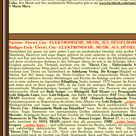
Ciska
, ihre Musik und ihre musikalische Philosophie gibt es auf
www.facebook.com/iamc
© Maria Mara
Various - Electri_City - ELEKTRONISCHE_MUSIK_AUS_DÜSSELDORF (
Rüdiger Esch - Electri_City - ELEKTRONISCHE_MUSIK_AUS_DÜSSEL
Deutschland hat, genau wie jedes andere Land mit musikalischer Identität, seine großen 
Mannheim, Hannover und sogar Hagen gehören da unter anderem zu den wichtigsten S
Rock und Pop und deren Auswüchse geht. Düsseldorf hat sich unter den Musikmetropole
und deren revolutionäre Anfänge in den Siebziger Jahren bis weit in die Achtziger Jahre
Ewigkeit gemacht. Zur Thematik erscheint nun die
"Electri_City - Elektronische 
übrigens authentischer Weise gleich auch als Vinyl veröffentlicht wird. Parallel dazu u
erscheint zum Thema ein Taschenbuch im
Suhrkamp Verlag
.
Die Krupps
-Mitglied u
Werkes. Auf 463 Seiten (sogar die Werbe-Grafiken für die entsprechende Musik-Ve
beleuchtet er inklusive diverser Abbildungen und Porträts die Anfänge und den weiteren 
wie er unter anderem im legendären
Klingklang
-Studio entstand. 1970 begann die Entwi
und damit auch im Buch gegen 1986, als das Ende der analogen Phase und damit auc
einzustufender Musikströmungen besiegelt war. Originaltöne von Pionieren des ges
elektronischer Musik wie
Bodo Staiger
von
Rheingold
,
Ralf Dörper
von
Propagand
Gabi Delgado-López
, kurz
Gabi Delgado
, eine Hälfte der legendären
DAF
-Duos (
Rober
TRAIN
berichtete über alle genannten, über
DAF
(
Deutsch Amerikanische Freu
Kontrastprogramm zu Besprechung des letzten Solo-Albums von
Gabi Delgado
:
...weiter
Musikgeschichte und lassen das umfangreiche, detaillierte Buch nachdrücklich di
"Electri_City - Elektronische Musik aus Düsseldorf"
kann, bei aller musikalischen Mela
wirken. Sogar Statements von internationalen Größen elektronisch durchsetzter M
Moroder
, Avantgarde-Ikone und Enfant Terrible der Filmmusik-Szene
Ryuichi Sakamo
Manoeuvres In The Dark
),
Martyn Ware
(u.a.
Human League
,
Heaven 17
, u.v.a.) od
mehr berichtete der
SOUL TRAIN
zigfach über alle genannten:
OMD
...weiter lesen›
Gregory
:
...weiter lesen›››
- sind willkommene Zutaten des Buches, welches ein unverzich
und wahrhaftiger elektronischer Musik von der längsten Theke der Welt - Düssel
"Electri_City"
-Thema, ob in CD-, Vinyl- oder Buchform, immer wieder auch um so Ding
Lebensgefühl (auch im Zeichen von Punk, Avantgarde, Rock und New Wave und sogar S