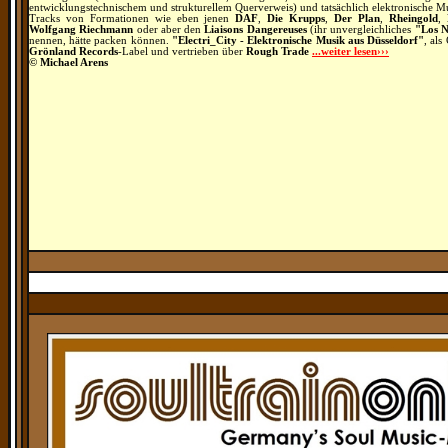
entwicklungstechnischem und strukturellem Querverweis) und tatsächlich elektronische Musi
Tracks von Formationen wie eben jenen
DAF
,
Die Krupps
,
Der Plan
,
Rheingold
,
Wolfgang Riechmann
oder aber den
Liaisons Dangereuses
(ihr unvergleichliches
"Los N
nennen, hätte packen können.
"Electri_City - Elektronische Musik aus Düsseldorf"
, al
Grönland Records
-Label und vertrieben über
Rough Trade
...weiter lesen›››
© Michael Arens