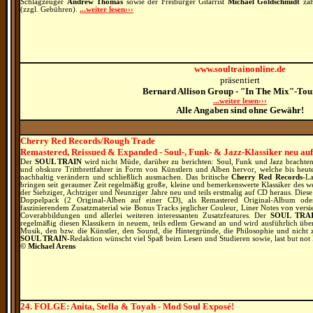
Schlagzeuger
Andrew Thomas
sowie der Freiburger Gitarrist
Michael Goldschmidt
zäh
(zzgl. Gebühren).
...weiter lesen›››
www.soultrainonline.de
präsentiert
Bernard Allison Group - "In The Mix"-Tou
...weiter lesen›››
Alle Angaben sind ohne Gewähr!
Cherry Red Records/Rough Trade
Remastered, Reissued & Expanded - Soul
-, Funk- & Jazz
-Klassiker neu auf
Der
SOUL TRAIN
wird nicht Müde, darüber zu berichten: Soul, Funk und Jazz brachten
und obskure Trittbrettfahrer in Form von Künstlern und Alben hervor, welche bis heu
nachhaltig verändern und schließlich ausmachen. Das britische
Cherry Red Records
-L
bringen seit geraumer Zeit regelmäßig große, kleine und bemerkenswerte Klassiker des w
der Siebziger, Achtziger und Neunziger Jahre neu und teils erstmalig auf CD heraus. Diese
Doppelpack (2 Original-Alben auf einer CD), als Remastered Original-Album od
faszinierendem Zusatzmaterial wie Bonus Tracks jeglicher Couleur, Liner Notes von versi
Coverabbildungen und allerlei weiteren interessanten Zusatzfeatures. Der
SOUL TRA
regelmäßig diesen Klassikern in neuem, teils edlem Gewand an und wird ausführlich über
Musik, den bzw. die Künstler, den Sound, die Hintergründe, die Philosophie und nicht z
SOUL TRAIN
-Redaktion wünscht viel Spaß beim Lesen und Studieren sowie, last but not 
© Michael Arens
24. FOLGE: Anita, Stella & Toyah - Mod Soul Exposé!