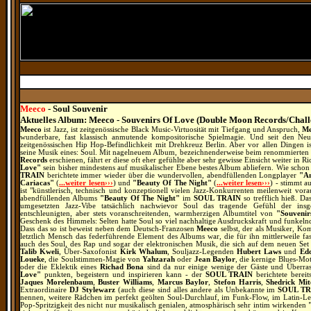
Meeco
- Soul Souvenir
Aktuelles Album: Meeco - Souvenirs Of Love (Double Moon Records/Chall
Meeco
ist Jazz, ist zeitgenössische Black Music-Virtuosität mit Tiefgang und Anspruch,
Me
wunderbare, fast klassisch anmutende kompositorische Spielmagie. Und seit den Neu
zeitgenössischen Hip Hop-Befindlichkeit mit Drehkreuz Berlin. Aber vor allen Dingen i
seine Musik eines: Soul. Mit nagelneuem Album, bezeichnenderweise beim renommierten
Records
erschienen, fährt er diese oft eher gefühlte aber sehr gewisse Einsicht weiter in
Love"
sein bisher mindestens auf musikalischer Ebene bestes Album abliefern.
Wie schon 
TRAIN
berichtete immer wieder über die wundervollen, abendfüllenden Longplayer
"A
Cariacas"
(
...weiter lesen›››
) und
"Beauty Of The Night"
(
...weiter lesen›››
) - stimmt a
ist "
künstlerisch, technisch und konzeptionell vielen Jazz-Konkurrenten meilenweit vorau
abendfüllenden Albums
"Beauty Of The Night"
im
SOUL TRAIN
so trefflich hieß.
Dass
umgesetzten Jazz-Vibe tatsächlich nachwievor Soul das tragende Gefühl der in
entschleunigten, aber stets voranschreitenden, warmherzigen Albumtitel von
"Souvenir
Geschenk des Himmels: Selten hatte Soul so viel nachhaltige Ausdruckskraft und funkelnde
Dass das so ist beweist neben dem Deutsch-Franzosen
Meeco
selbst, der als Musiker, Ko
letztlich Mensch das federführende Element des Albums war, die für ihn mittlerweile fas
auch des Soul, des Rap und sogar der elektronischen Musik, die sich auf dem neuen Set
Talib Kweli
, Über-Saxofonist
Kirk Whalum
, Souljazz-Legenden
Hubert Laws
und
Ed
Loueke
, die Soulstimmen-Magie von
Yahzarah
oder
Jean Baylor
, die kernige Blues-M
oder die Eklektik eines
Richad Bona
sind da nur einige wenige der Gäste und Überr
Love"
punkten, begeistern und inspirieren kann - der
SOUL TRAIN
berichtete bereit
Jaques Morelenbaum
,
Buster Williams
,
Marcus Baylor
,
Stefon Harris
,
Shedrick Mit
Extraordinaire
DJ Stylewarz
(auch diese sind alles andere als Unbekannte im
SOUL T
nennen, weitere Rädchen im perfekt geölten Soul-Durchlauf, im Funk-Flow, im Latin-Le
Pop-Spritzigkeit des nicht nur musikalisch genialen, atmosphärisch sehr intim wirkenden