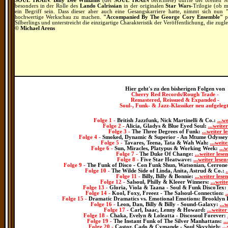
SOUL TRAIN
.
Billy Dee Williams
(der
SOUL TRAIN
berichtete) dürfte der breiten 
besonders in der Rolle des
Lando Calrissian
in der originalen
Star Wars
-Trilogie (ob
ein Begriff sein. Dass dieser aber auch eine Gesangskarriere hatte, nimmt sich nun
hochwertige Werkschau zu machen.
"Accompanied By The George Cory Ensemble"
pr
Silberlings und unterstreicht die einzigartige Charakteristik der Veröffentlichung, die zugl
© Michael Arens
Hier geht's zu den bisherigen Folgen von
Cherry Red Records/Rough Trade
-
Remastered, Reissued & Expanded -
Soul
-, Funk- & Jazz
-Klassiker neu aufgeleg
Folge 1 -
British Jazzfunk, Nick Martinelli & Co.
:
...we
Folge 2 -
Alicia, Gladys & Blue Eyed Soul
:
...weiter
Folge 3 -
The Three Degrees of Funk
:
...weiter l
Folge 4 -
Smoked, Dynamic & Superior - An Mtume Odyssey
Folge 5 -
Tavares, Teena, Tata & Wah Wah
:
...weite
Folge 6 -
Sun, Miracles, Platypus & Working Week
:
...
Folge 7 -
The Duke Of Change:
...weiter lesen
Folge 8 -
Five Star Heatwave:
...weiter lesen
Folge 9 -
The Funk of Disco -
Con Funk Shun, Watsonian, Cerrone
Folge 10 -
The Wilde Side of Linda, Anita, Astrud & Co.
:
.
Folge 11 -
Billy, Billy & Bonnie
:
...weiter lesen
Folge 12 -
Salsoul, Philly & Kleeer Winners:
...weite
Folge 13 -
Gloria, Viola & Taana - Soul & Funk DiscoTex
:
Folge 14 -
Kool, Foxy, Freeez - The Salsoul-Connection
:
.
Folge 15 -
Dramatic Dramatic
s
vs. Emotional Emotions: Brooklyn
Folge 16 -
Leon, Dan, Billy & Billy - Sound-Galaxy
:
...
F
olge 17
-
Carl,
Isaac, Lenny & Howard
:
...weiter
F
olge 18
-
C
haka, Evelyn & Loleatta - Discosoul Forever:
F
olge 19
-
The Instant Funk of The Silver Manhattans
:
..
Folge
20
-
Castor, Cado & Cymande - Soul Skyyhigh
:
..