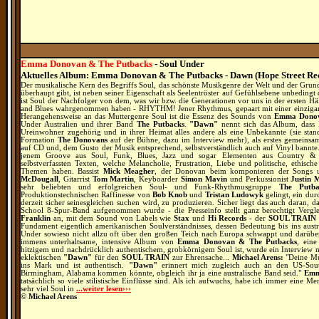
Emma Donovan & The Putbacks
- Soul Under
Aktuelles Album: Emma Donovan & The Putbacks - Dawn (Hope Street Re
Der musikalische Kern des Begriffs Soul, das schönste Musikgenre der Welt und der Grun
überhaupt gibt, ist neben seiner Eigenschaft als Seelentröster auf Gefühlsebene unbeding
ist Soul der Nachfolger von dem, was wir bzw. die Generationen vor uns in der ersten Hä
and Blues wahrgenommen haben - RHYTHM! Jener Rhythmus, gepaart mit einer einzigar
Herangehensweise an das Muttergenre Soul ist die Essenz des Sounds von
Emma Dono
Under Australien und ihrer Band
The Putbacks
.
"Dawn"
nennt sich das Album, dass 
Ureinwohner zugehörig und in ihrer Heimat alles andere als eine Unbekannte (sie stand
Formation
The Donovans
auf der Bühne, dazu im Interview mehr), als erstes gemeinsa
auf CD und, dem Gusto der Musik entsprechend, selbstverständlich auch auf Vinyl bannte.
jenem Groove aus Soul, Funk, Blues, Jazz und sogar Elementen aus Country &
selbstverfassten Texten, welche Melancholie, Frustration, Liebe und politische, ethisc
Themen haben. Bassist
Mick Meagher
, der Donovan beim komponieren der Songs 
McDougall
, Gitarrist
Tom Martin
, Keyboarder
Simon Mavin
und Perkussionist
Justin 
sehr beliebten und erfolgreichen Soul- und Funk-Rhythmusgruppe
The Putba
Produktionstechnischen Raffinesse von
Bob Knob
und
Tristan Ludowyk
gelingt, ein dur
derzeit sicher seinesgleichen suchen wird, zu produzieren. Sicher liegt das auch daran,
School 8-Spur-Band aufgenommen wurde - die Presseinfo stellt ganz berechtigt Verg
Franklin
an, mit dem Sound von Labels wie
Stax
und
Hi Records
- der
SOUL TRAIN
Fundament eigentlich amerikanischen Soulverständnisses, dessen Bedeutung bis ins aust
Under sowieso nicht allzu oft über den großen Teich nach Europa schwappt und darüb
immens unterhaltsame, intensive Album von
Emma Donovan & The Putbacks
, eine
hitzigem und nachdrücklich authentischem, grobkörnigem Soul ist, wurde ein Interview 
eklektischen
"Dawn"
für den
SOUL TRAIN
zur Ehrensache...
Michael Arens:
"Deine Mus
ins Mark und ist authentisch.
"Dawn"
erinnert mich zugleich auch an den US-South
Birmingham, Alabama kommen könnte, obgleich ihr ja eine australische Band seid."
Emm
tatsächlich so viele stilistische Einflüsse sind. Als ich aufwuchs, habe ich immer eine 
sehr viel Soul in
...weiter lesen›››
© Michael Arens