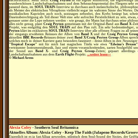
nachdrücklich. Mehr noch:
Craig Peyton
ist ein eigene Kunstform, die eigenwillige 
wunderschönen Landschaftsaufnahmen und dem Sehnsuchtspotential des Fliegens sehr en
passend dazu, im
SOUL TRAIN
-Interview so durchaus auch melancholische, philosophis
als Meister des elektrischen Vibraphons vielleicht sogar im wahrsten Sinne des Wortes. 
musikalischen Kapriolen auch noch, sozusagen nebenbei, den Krebs besiegt hat, schein
Daseinsberechtigung als Teil dieser Welt eine sehr aufrechte Persönlichkeit zu sein, etw
genauer unter die Lupe nehmen werden - wie gesagt, der Mann hat durchaus seine philoso
alles nicht genug, plant
Craig Peyton
gemeinsam mit der Original-Band aus
Band X
-Zei
Projekt, was endgültig den
SOUL TRAIN
auf den Plan ruft. Ein sehr bodenständiger, u
Peyton
klärt im exklusiven
SOUL TRAIN
-Interview über alle offenen Fragen zu all seine
der eingangs erwähnten Reissues der Alben von
Band X
und der
Craig Peyton Gro
aktuellen
BBE Records
-Reissues deiner zwei
Band X
/
Craig Peyton Group
-Alben sprech
welches mich in deiner Karriere ganz besonders fasziniert - deine Alben in den Neunzige
"Tropical Escape"
mit für mich fast magischen Titeln wie etwa
"Edwina's Dream"
verträumter Instrumentalmusik, Jazz und einem voranschreitenden, zarten Soulgefühl un
der Sound aus
Band X
- und
Craig Peyton Group
-Zeiten; gepaart allerding
Landschaftsaufnahmen aus dem
Earth Flight
-Projekt.
...weiter lesen›››
© Michael Arens
Alexia Coley
- Southern Soul Britannica
Aktuelles Album: Alexia Coley - Keep The Faith (Jalapeno Records/Groove
Eigentlich ist es ja fast Alltag geworden, stilistisch dem Soul-Sound der Sixties, der Grif