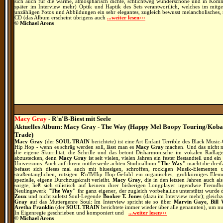
sich auch für die warme, atmosphärisch dichte, schlichtweg wunderschöne und in Komm
später im Interview mehr) Optik und Haptik des Sets verantwortlich, welches im mitgel
unzähligen Fotos und Abbildungen ein sehr elegantes, zugleich bewusst melancholisches,
CD (das Album erscheint übrigens auch
...weiter lesen›››
© Michael Arens
Macy Gray
- R'n'B-Biest mit Seele
Aktuelles Album: Macy Gray - The Way (Happy Mel Boopy Touring/Kobal
Trade)
Macy Gray
(der
SOUL TRAIN
berichtete) ist eine Art Enfant Terrible des Black Music
Hip Hop - wenn es schräg werden soll, lässt man es
Macy Gray
machen. Und das nicht n
die eigene Skurrilität, die Schrille und das betont Disharmonische im vokalen Radlag
abzustecken, denn
Macy Gray
ist seit vielen, vielen Jahren ein fester Bestandteil und e
Universums. Auch auf ihrem mittlerweile achten Studioalbum
"The Way"
macht die dreif
befasst sich dieses mal auch mit bluesigen, schroffen, rockigen Musik-Elemente
straßentauglichen, rotzigen R'n'B/Hip Hop-Gefühl ein organisches, grobkörniges Ele
spezielle, eigene Durchzugskraft verleiht.
Macy Gray
, die in den letzten Jahren auch a
sorgte, ließ sich stilistisch auf keinem ihrer bisherigen Longplayer irgendwie Fre
Neulingswerk
"The Way"
ihr ganz eigener, der zugleich vorbehaltlos unterstützt wurde
Zoux
und nicht zuletzt Soul-Legende
Booker T. Jones
(dazu im Interview mehr); gleichz
Gray
auf das Muttergenre Soul: Im Interview spricht sie so über
Marvin Gaye
,
Bill 
Aretha Franklin
(der
SOUL TRAIN
berichtete immer wieder über alle genannten), um nu
In Eigenregie geschrieben und komponiert und
...weiter lesen›››
© Michael Arens